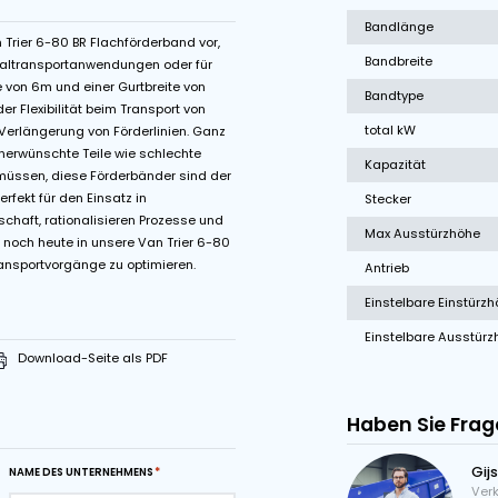
ommelmotor
Variable Bandgeschwindigkeit
le
 vielseitiges Van Trier 6-80 BR Flachförderband vor,
rschiedene Materialtransportanwendungen oder für
. Mit einer Länge von 6m und einer Gurtbreite von
len Förderbänder Flexibilität beim Transport von
en oder bei der Verlängerung von Förderlinien. Ganz
 sortieren oder unerwünschte Teile wie schlechte
ln aussortieren müssen, diese Förderbänder sind der
 eignen sich perfekt für den Einsatz in