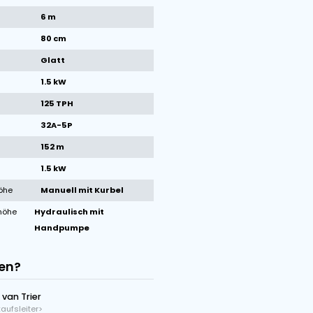
1
/
12
Bilder
Technische Daten der Maschine
Marke
Van Trier
Zustand
Neu
Baujahr
2023
Bandlänge
6 m
Bandbreite
80 cm
Bandtype
Glatt
total kW
1.5 kW
Kapazität
125 TPH