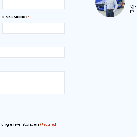
in der Landwirtschaft, rationalisieren Prozesse und
z. Investieren Sie noch heute in unsere Van Trier 6-80
 Ihre Materialtransportvorgänge zu optimieren.
 PDF
Download-Seite als PDF
rdern
NAME DES UNTERNEHMENS
E-MAIL ADRESSE