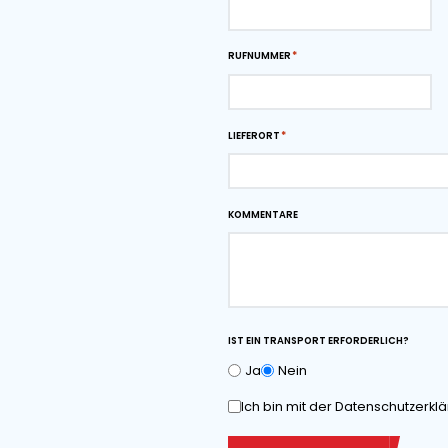
Recyclinganlagen oder 
verbessern die Effizien
BR Flachförderband, um
Downloads
Maßzeichnung als
herunterladen
Angebot anfo
VOR- UND NACHNAME*
RUFNUMMER