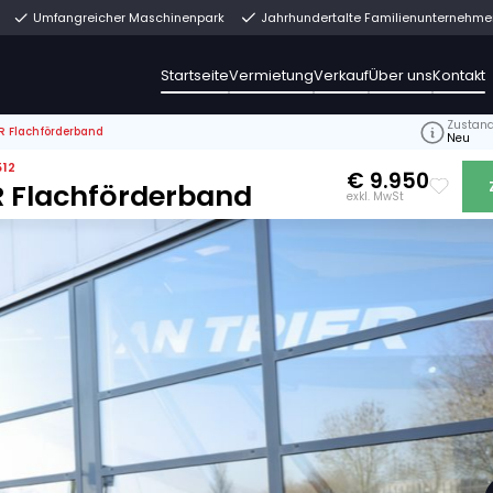
rekt ab Lager
Umfangreicher Maschinenpark
Jahrh
Startseite
Vermiet
>
Van Trier 6-80 BR Flachförderband
1602492, 21602512
 6-80 BR Flachförderband