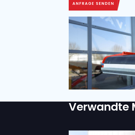
LIEFERORT
KOMMENTARE
IST EIN TRANSPORT ERFO
Ja
Nein
Ich bin mit der D
ZUSTIMMUNG