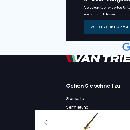
VAN TRIER
VAN TRIER V
FLACHFÖRD
S/o. :
7002432, 70025