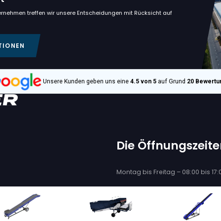
€ 12.600
VAN TRIER
7-80
VAN TRIER V5-80
ERBAND
FLACHFÖRDERBAN
113, + 4 mehr
S/o. :
5002347