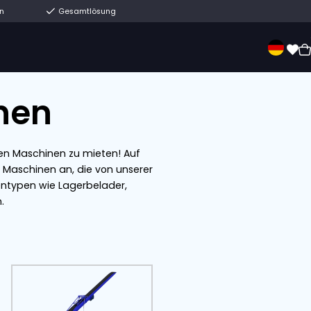
undertalte Familienunternehmen
Gesamtlösung
ung
Verkauf
Über uns
Kontakt
maschinen
chaftlichen und industriellen Maschinen zu mieten!
r sind. Wir bieten über 500 Maschinen an, die von u
echs verschiedene Maschinentypen wie Lagerbelader
 allen Formen und Größen.
e Auswahl: