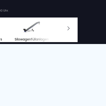
l an Neu- und Gebrauchtmaschinen
aben aber auch eine große Auswahl an
 nach Marke und Modell sortiert nach den von
 Angebot für jede Maschine anfordern.
cht daran gewöhnt, Ihre Maschinen zu mieten, aber
infach auf unserer Seite „Zu vermieten“ vorbei un
h einen Richtpreis für die einzelnen Maschinen. Ger
ntaktieren Sie uns für weitere Informationen!
4.5 von 5
auf Grund
20 Bewertungen.