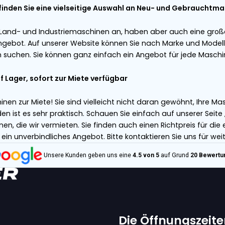
IE MÖGLICHKEITEN
IE MÖGLICHKEITEN
derbänder – Ihr Online-Förderbandshop zur Verm
uf Teleskopförderbänder, Trichter, Lager-/Schiffsl
alisiert. Alle unsere Maschinen sind sehr vielseiti
ser umfangreiches Produktsortiment besteht aus 
, Visser, Amac usw. Wir können unsere mobilen Fö
npassen, um Ihnen die bequemsten Lösungen anb