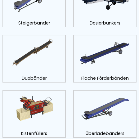
ers
Steigerbänder
anlagen
Duobänder