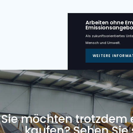
Schüttbun
Arbeite
Emissi
Als zukunfts
Mensch und