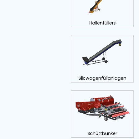
Hallenfüll
Silowagenfüll