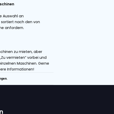
ietung oder zum Verkauf aller großen Marken
ader und andere landwirtschaftliche und industriell
g und bieten ein hervorragendes Preis-Leistungs-
hochwertigen Marken wie Miedema Dewulf, Breston,
rderbänder auch modifizieren, indem wir den Ein-
ieten zu können.