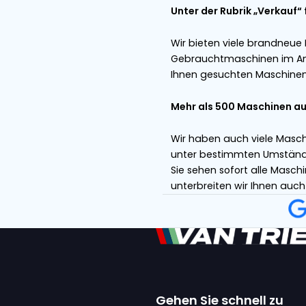
ENTDECKEN SIE D
ENTDECKEN SIE D
Van Trier-För
Van Trier ist a
Maschinen spezi
Verhältnis. Un
Grimme, Climax
und Ausgang a