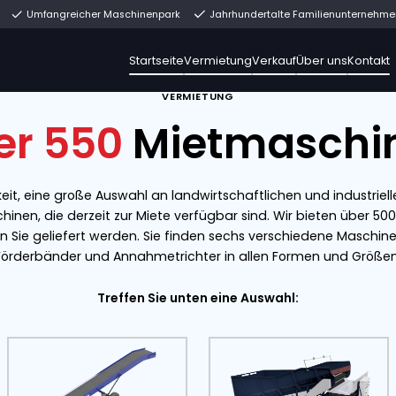
rekt ab Lager
Umfangreicher Maschinenpark
Jahrh
Startseite
Vermiet
VERMIETUNG
Über 550
Miet
t die Möglichkeit, eine große Auswahl an landwirts
n Sie die Maschinen, die derzeit zur Miete verfügba
g in Tholen an Sie geliefert werden. Sie finden s
Förderbänder und Annahmetrichter in
Treffen Sie unten ein