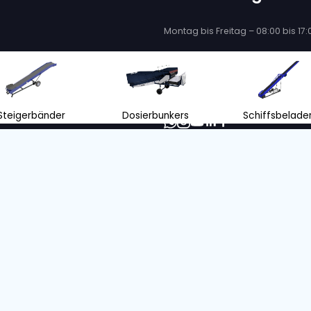
ik „Verkauf“ finden Sie eine vielseitige Auswah
le brandneue Land- und Industriemaschinen an, h
inen im Angebot. Auf unserer Website können Sie
n Maschinen suchen. Sie können ganz einfach ein
aschinen auf Lager, sofort zur Miete verfügbar
viele Maschinen zur Miete! Sie sind vielleicht ni
en Umständen ist es sehr praktisch. Schauen Sie e
t alle Maschinen, die wir vermieten. Sie finden auc
r Ihnen auch ein unverbindliches Angebot. Bitte ko
Unsere Kunden geben uns eine