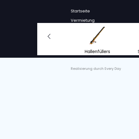
Unter der Rubr
Wir bieten vie
Gebrauchtmasch
Ihnen gesuchte
Mehr als 500 M
Wir haben auch 
unter bestimmt
Sie sehen sofor
unterbreiten wi