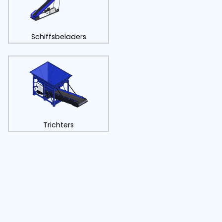
Dosierbunkers
Schiffsbeladers
Flache Förderbänden
Trichters