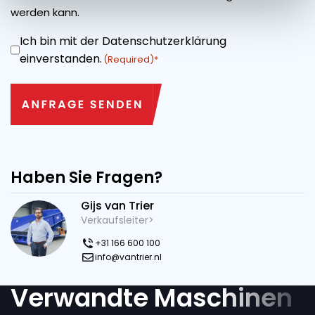
werden kann.
Ich bin mit der Datenschutzerklärung
ZUSTIMMUNG
einverstanden.
(Required)
Haben Sie Fragen?
Gijs van Trier
Verkaufsleiter>
+31 166 600 100
info@vantrier.nl
Verwandte Maschinen