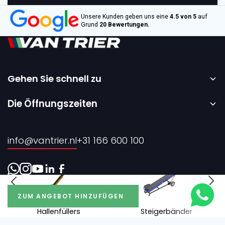
Unsere Kunden geben uns eine
4.5 von 5
auf
Grund
20 Bewertungen.
Gehen Sie schnell zu
Startseite
Die Öffnungszeiten
Vermietung
Montag bis Freitag – 08:00 bis 17:00 Uhr.
Verkauf
info@vantrier.nl
+31 166 600 100
Über uns
Kontakt
ZUM ANGEBOT HINZUFÜGEN
Hallenfüllers
Steigerbänder
Realisierung durch Every Day