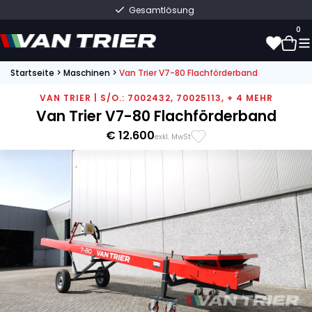
Gesamtlösung
0
Startseite
>
Maschinen
>
Van Trier V7-80 Flachförderband
0
VAN TRIER | S/O.: 7002432, 70025113, + 4 MEHR
Van Trier V7-80 Flachförderband
€ 12.600
exkl. MwSt