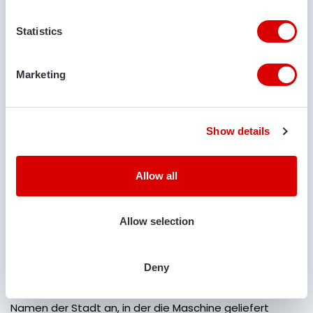
LIEFERORT
Statistics
KOMMENTARE
Marketing
Show details
IST EIN TRANSPORT ERFORDERLICH?
Allow all
Ja
Nein
Allow selection
ORT DER ZUSTELLUNG
Deny
Geben Sie den Straßennamen + Hausnummer und den
Namen der Stadt an, in der die Maschine geliefert