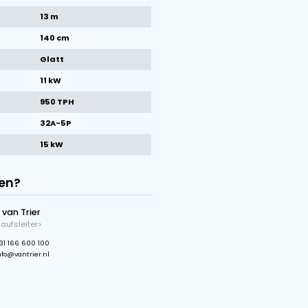
1
/
11
Bilder
Technische Daten der Maschine
Marke
Van Trier
Zustand
Gebraucht
Baujahr
2020
Bandlänge
13 m
Bandbreite
140 cm
Bandtype
Glatt
total kW
11 kW
Kapazität
950 TPH