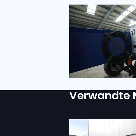
LIEFERORT
KOMMENTARE
IST EIN TRANSPORT ERFO
Ja
Nein
Ich bin mit der D
ZUSTIMMUNG