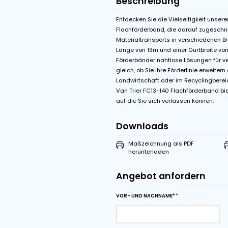
Features
Van Der Graaf tr
Variable Bandges
Beschreibung
Entdecken Sie die Viel
Flachförderband, die d
Materialtransports in 
Länge von 13m und eine
Förderbänder nahtlos
gleich, ob Sie Ihre Förd
Landwirtschaft oder i
Van Trier FC13-140 Fla