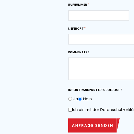
auf die Sie sich verlas
Downloads
Maßzeichnung als
herunterladen
Angebot anfo
VOR- UND NACHNAME*
RUFNUMMER