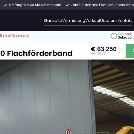
rekt ab Lager
Umfangreicher Maschinenpark
Jahrh
Startseite
Vermiet
>
Van Trier FC13-140 Flachförderband
3252066-13
 FC13-140 Flachförderband