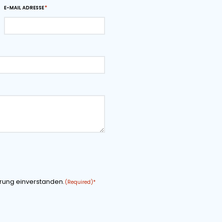
sen können.
 PDF
Download-Seite als PDF
rdern
NAME DES UNTERNEHMENS
E-MAIL ADRESSE