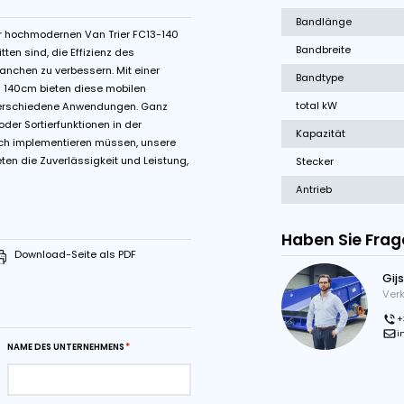
ommelmotor
Start-Stop Kontrolle
chwindigkeit
seitigkeit unserer hochmodernen Van Trier FC13-140
arauf zugeschnitten sind, die Effizienz des
verschiedenen Branchen zu verbessern. Mit einer
r Gurtbreite von 140cm bieten diese mobilen
e Lösungen für verschiedene Anwendungen. Ganz
erlinie erweitern oder Sortierfunktionen in der
m Recyclingbereich implementieren müssen, unsere
chförderband bieten die Zuverlässigkeit und Leistung,