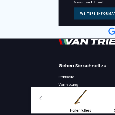
VAN TRIER
VAN TRIER V
FLACHFÖRD
S/o. :
7002432, 70025
Zustand
Jahr