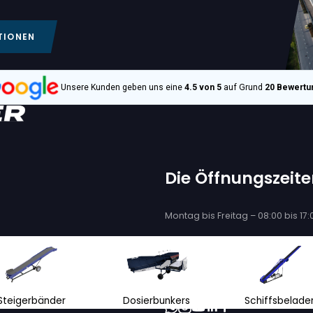
€ 12.600
VAN TRIER
7-80
VAN TRIER V5-80
ERBAND
FLACHFÖRDERBAN
113, + 4 mehr
S/o. :
5002347
Bandlänge
Bandbreite
Zustand
Jahr
Bandlänge