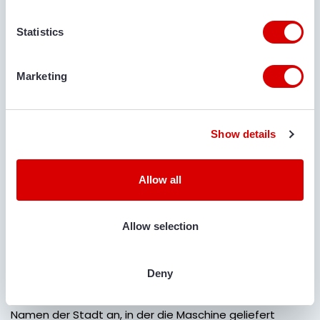
LIEFERORT
Statistics
KOMMENTARE
Marketing
Show details
IST EIN TRANSPORT ERFORDERLICH?
Allow all
Ja
Nein
Allow selection
ORT DER ZUSTELLUNG
Deny
Geben Sie den Straßennamen + Hausnummer und den
Namen der Stadt an, in der die Maschine geliefert