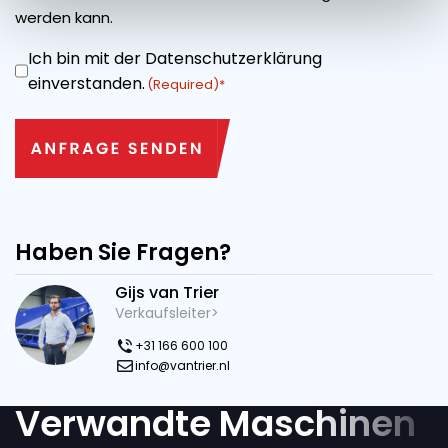
werden kann.
Ich bin mit der Datenschutzerklärung
ZUSTIMMUNG
einverstanden.
(Required)
Haben Sie Fragen?
Gijs van Trier
Verkaufsleiter>
+31 166 600 100
info@vantrier.nl
Verwandte Maschinen