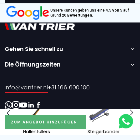
Unsere Kunden geben uns eine
4.5 von 5
auf
Grund
20 Bewertungen.
Gehen Sie schnell zu
Startseite
Die Öffnungszeiten
Vermietung
Montag bis Freitag – 08:00 bis 17:00 Uhr.
Verkauf
info@vantrier.nl
+31 166 600 100
Über uns
Kontakt
ZUM ANGEBOT HINZUFÜGEN
Hallenfüllers
Steigerbänder
Realisierung durch Every Day