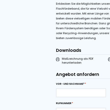
Features
Van Der Graaf tr
Beschreibung
Entdecken Sie die Mögl
Flachförderband, die f
entwickelt wurden. Mit
bieten diese vielseiti
für unterschiedliche Br
Ihrem Fördersystem ben
oder Recycling-Anwend
bieten zuverlässige Lei