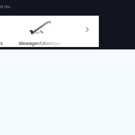
S/o. :
12006, 12007, + 7 mehr
Bandbreite
Zustand
Jahr
Bandlänge
Bandbreit
80 cm
Neu
2023
13.5 m
120 cm
 Rücksicht auf