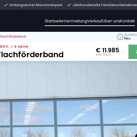
rekt ab Lager
Umfangreicher Maschinenpark
Jahrh
Startseite
Vermiet
>
Van Trier V6-80 Flachförderband
0026099, 60026100, + 6 MEHR
 V6-80 Flachförderband