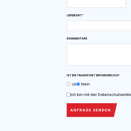
Downloads
Maßzeichnung als
herunterladen
Angebot anfo
VOR- UND NACHNAME*
RUFNUMMER
LIEFERORT