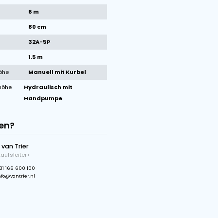
1
/
1
Bilder
Technische Daten der Maschine
Marke
Van Trier
Zustand
Neu
Baujahr
2026
Bandlänge
6 m
Bandbreite
80 cm
Stecker
32A-5P
Max Ausstürzhöhe
1.5 m
Einstelbare Einstürzhöhe
Manuell mit Kurbel