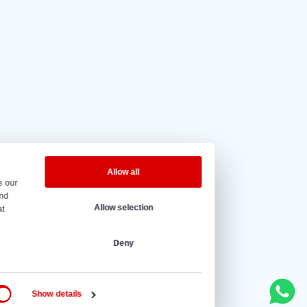
4.5 von 5
auf Grund
20 Bewertungen.
e Öffnungszeiten
g bis Freitag – 08:00 bis 17:00 Uhr.
@vantrier.nl
+31 166 600 100
s
Schiffsbeladers
Silowagenfüllanl