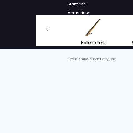
S/o. :
7002432, 70025
Zustand
Jahr
Neu
2024
Arbeite
Emissi
Als zukunfts
Mensch und
WEITE