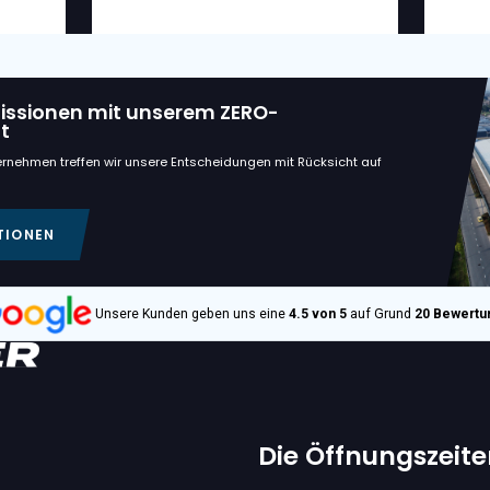
dte Maschinen
€ 12.600
VAN TRIER
7-80
VAN TRIER V5-80
ERBAND
FLACHFÖRDERBAN