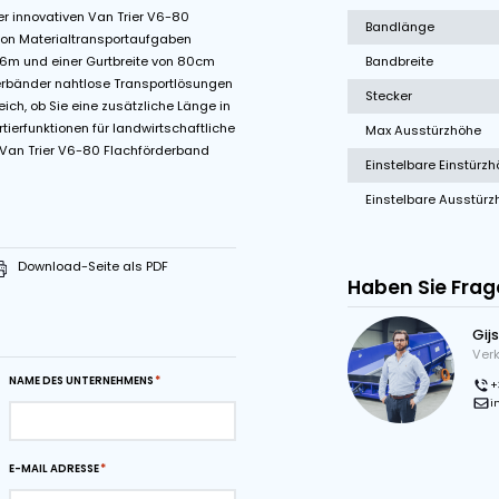
ommelmotor
Variable Bandgeschwindigkeit
ichkeiten unserer innovativen Van Trier V6-80
ür eine Vielzahl von Materialtransportaufgaben
 einer Länge von 6m und einer Gurtbreite von 80cm
gen mobilen Förderbänder nahtlose Transportlösungen
anchen. Ganz gleich, ob Sie eine zusätzliche Länge in
ötigen oder Sortierfunktionen für landwirtschaftliche
ungen, unsere Van Trier V6-80 Flachförderband
stung.