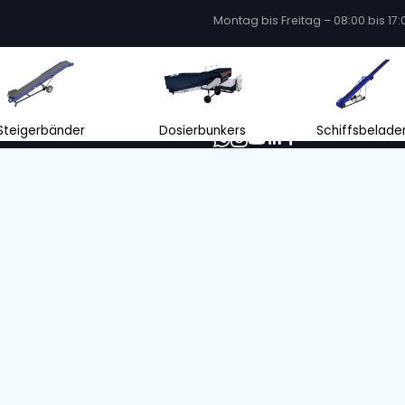
113, + 4 mehr
S/o. :
5002347
Bandlänge
Bandbreite
Zustand
Jahr
Bandlänge
7 m
80 cm
Neu
2023
5 m
n ohne Emissionen mit unserem ZERO-
onsangebot
orientiertes Unternehmen treffen wir unsere Entscheidungen mit
 Umwelt.
RE INFORMATIONEN