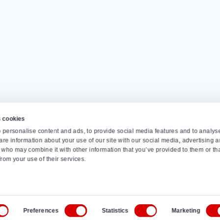
Unsere Kunden geben uns eine
Di
nell zu
Monta
info
Steigerbänder
Dosierbunker