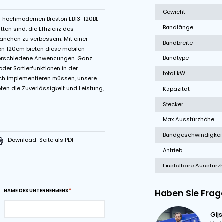
gkeit
Van Der Graaf trommelmotor
le
seitigkeit unserer hochmodernen Breston EB13-120BL
arauf zugeschnitten sind, die Effizienz des
verschiedenen Branchen zu verbessern. Mit einer
ner Gurtbreite von 120cm bieten diese mobilen
e Lösungen für verschiedene Anwendungen. Ganz
erlinie erweitern oder Sortierfunktionen in der
m Recyclingbereich implementieren müssen, unsere
chförderband bieten die Zuverlässigkeit und Leistung,