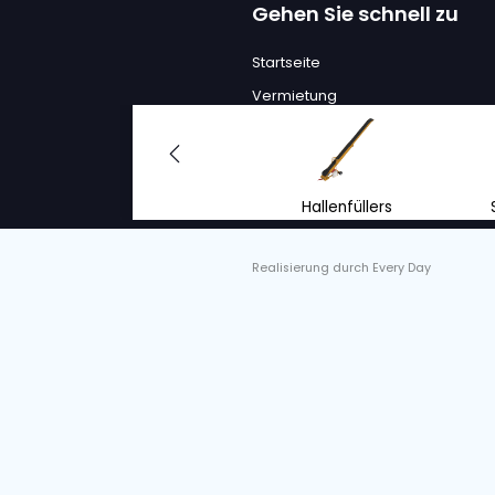
VAN TRIER V
FLACHFÖRD
S/o. :
7002432, 70025
Zustand
Jahr
Neu
2024
Arbeite
Emissi
Als zukunfts
Mensch und
WEITE