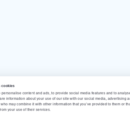
Unsere Kunden geben uns eine
Di
nell zu
Monta
info