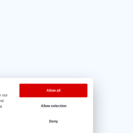
4.5 von 5
auf Grund
20 Bewertungen.
e Öffnungszeiten
g bis Freitag – 08:00 bis 17:00 Uhr.
@vantrier.nl
+31 166 600 100