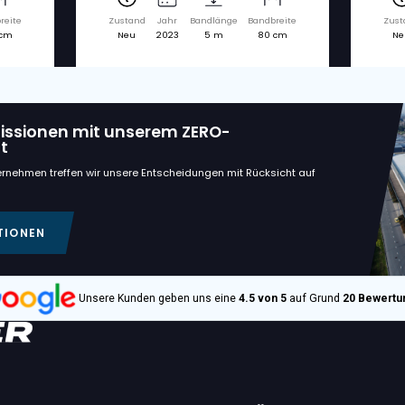
dte Maschinen
€ 12.600
VAN TRIER