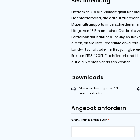
Features
1 Bandgeschwindi
Start-Stop Kontrol
Beschreibung
Entdecken Sie die Viel
Flachförderband, die d
Materialtransports in 
Länge von 13.5m und ei
Förderbänder nahtlos
gleich, ob Sie Ihre Förd
Landwirtschaft oder i
Breston EB13-120BL Fla