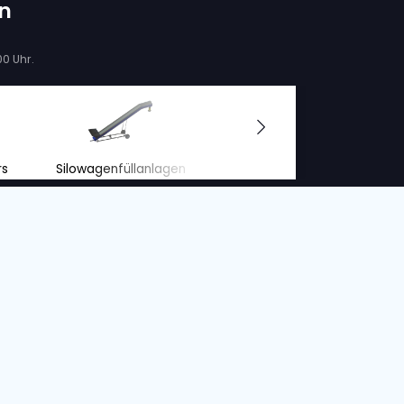
BRESTON EB13-120BL
D
FLACHFÖRDERBAND
S/o. :
12006, 12007, + 7 mehr
Bandbreite
Zustand
Jahr
Bandlänge
Bandbreit
80 cm
Neu
2023
13.5 m
120 cm
 Rücksicht auf