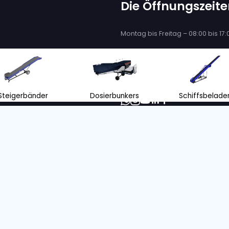
7-80
VAN TRIER V5-80
ERBAND
FLACHFÖRDERBAN
113, + 4 mehr
S/o. :
5002347
Bandlänge
Bandbreite
Zustand
Jahr
Bandlänge
7 m
80 cm
Neu
2023
5 m
n ohne Emissionen mit unserem ZERO-
onsangebot
orientiertes Unternehmen treffen wir unsere Entscheidungen mit
 Umwelt.
RE INFORMATIONEN