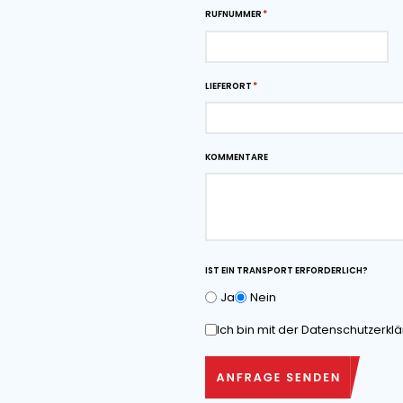
auf die Sie sich verlas
Downloads
Maßzeichnung als
herunterladen
Angebot anfo
VOR- UND NACHNAME*
RUFNUMMER