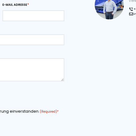
sen können.
 PDF
Download-Seite als PDF
rdern
NAME DES UNTERNEHMENS
E-MAIL ADRESSE