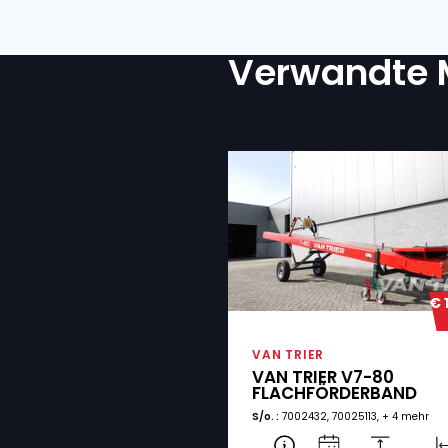
LIEFERORT
KOMMENTARE
IST EIN TRANSPORT ERFO
Ja
Nein
Ich bin mit der D
ZUSTIMMUNG