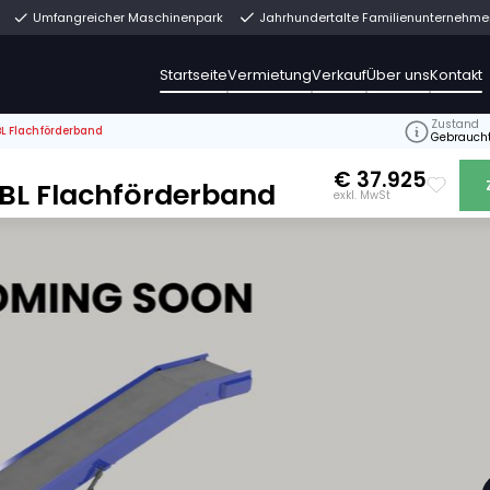
rekt ab Lager
Umfangreicher Maschinenpark
Jahrh
Startseite
Vermiet
>
Breston EB13-120BL Flachförderband
1-18
B13-120BL Flachförderband