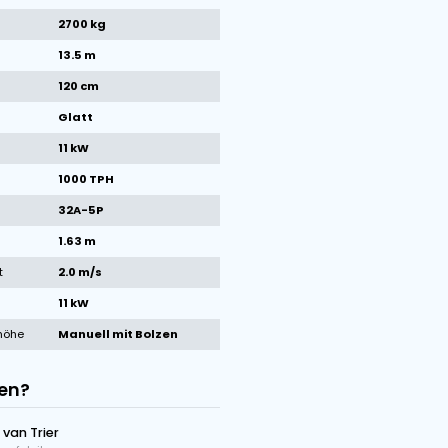
1
/
1
Bilder
Technische Daten der Maschine
Marke
Breston
Zustand
Gebraucht
Baujahr
2023
Gewicht
2700 kg
Bandlänge
13.5 m
Bandbreite
120 cm
Bandtype
Glatt
total kW
11 kW