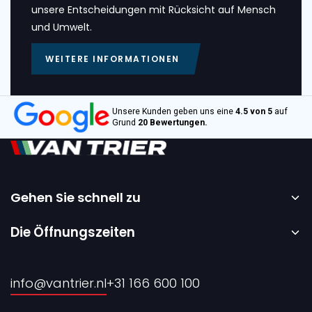
unsere Entscheidungen mit Rücksicht auf Mensch
und Umwelt.
WEITERE INFORMATIONEN
Unsere Kunden geben uns eine
4.5 von 5
auf
Grund
20 Bewertungen.
Gehen Sie schnell zu
Startseite
Die Öffnungszeiten
Vermietung
Montag bis Freitag – 08:00 bis 17:00 Uhr.
Verkauf
info@vantrier.nl
+31 166 600 100
Über uns