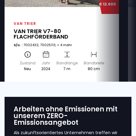
€ 12.600
VAN TRIER
VAN TRIER V7-80
FLACHFÖRDERBAND
S/o. :
7002432, 70025113, + 4 mehr
Zustand
Jahr
Bandlänge
Bandbreite
Neu
2024
7 m
80 cm
Arbeiten ohne Emissionen mit
unserem ZERO-
Emissionsangebot
Als zukunftsorientiertes Unternehmen treffen wir