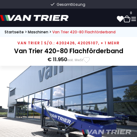
Gesamtlösung
0
Startseite
>
Maschinen
>
Van Trier 420-80 Flachförderband
0
VAN TRIER | S/O.: 4202426, 42025107, + 1 MEHR
Van Trier 420-80 Flachförderband
€ 11.950
exkl. MwSt