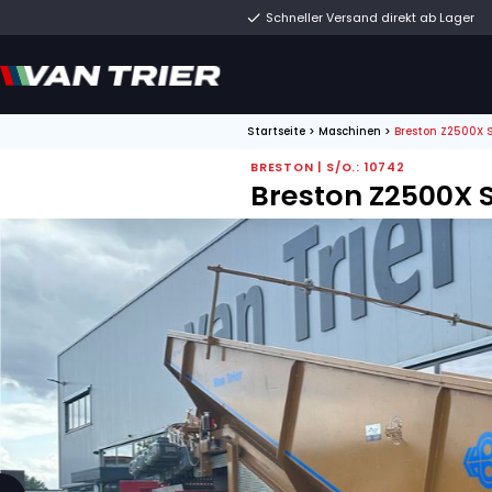
Schneller Versand di
Startseite
>
Maschinen
BRESTON | S/O.: 107
Breston Z