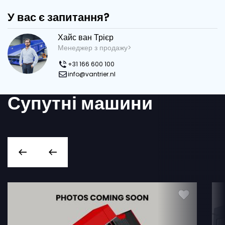
У вас є запитання?
Хайс ван Трієр
Менеджер з продажу>
+31 166 600 100
info@vantrier.nl
Супутні машини