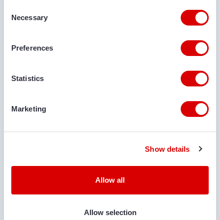
Consent
Necessary
Selection
НОМЕР ТЕЛЕФОНУ
Preferences
Statistics
АДРЕСА ЕЛЕКТРОННОЇ ПОШТИ
Marketing
МІСЦЕ ДОСТАВКИ
Show details
КОМЕНТАРІ
Allow all
Allow selection