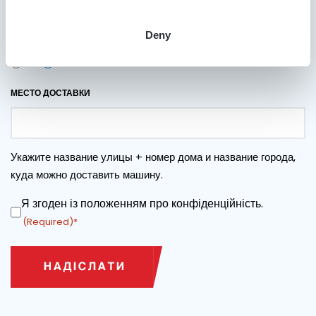
Deny
ЧИ ПОТРІБНЕ ТРАНСПОРТУВАННЯ?
Так
Нi
МЕСТО ДОСТАВКИ
Укажите название улицы + номер дома и название города,
куда можно доставить машину.
Я згоден із положенням про конфіденційність.
ЗГОДА
(Required)