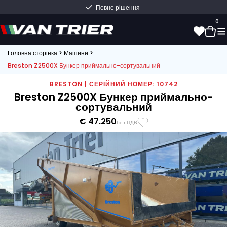
Повне рішення
0
Головна сторінка
>
Машини
>
Breston Z2500X Бункер приймально-сортувальний
0
BRESTON | СЕРІЙНИЙ НОМЕР: 10742
Breston Z2500X Бункер приймально-
сортувальний
€ 47.250
без ПДВ