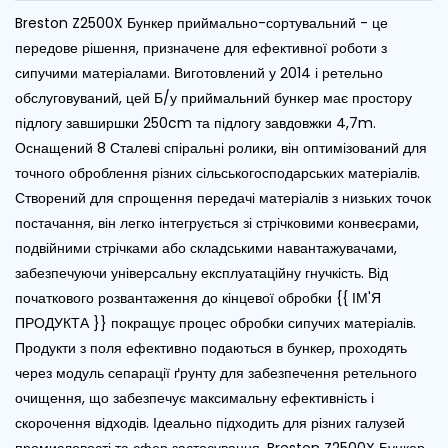
Breston Z2500X Бункер приймально-сортувальний - це
передове рішення, призначене для ефективної роботи з
сипучими матеріалами. Виготовлений у 2014 і ретельно
обслуговуваний, цей Б/у приймальний бункер має простору
підлогу завширшки 250cm та підлогу завдовжки 4,7m.
Оснащений 8 Сталеві спіральні ролики, він оптимізований для
точного оброблення різних сільськогосподарських матеріалів.
Створений для спрощення передачі матеріалів з низьких точок
постачання, він легко інтегрується зі стрічковими конвеєрами,
подвійними стрічками або складськими навантажувачами,
забезпечуючи універсальну експлуатаційну гнучкість. Від
початкового розвантаження до кінцевої обробки {{ ІМ'Я
ПРОДУКТА }} покращує процес обробки сипучих матеріалів.
Продукти з поля ефективно подаються в бункер, проходять
через модуль сепарації ґрунту для забезпечення ретельного
очищення, що забезпечує максимальну ефективність і
скорочення відходів. Ідеально підходить для різних галузей
промисловості та сфер застосування, Breston Z2500X Бункер