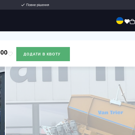
Багатовіковий сімейний бізнес
Повне рішення
енда
Продаж
Про нас
Контакти
-
€ 75.200
ДОДАТИ В КВ
без ПДВ