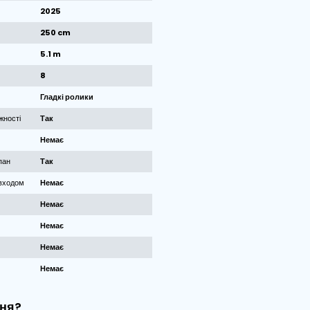
1
/
3
Картинки
Технічні характеристики машини
Бренд
Breston
Стан
Б/у
Рік побудови
2025
Ширина підлоги
250 cm
Довжина підлоги
5.1 m
Ролики
8
Типи роликів
Гладкі ролики
Датчики контролю потужності
Так