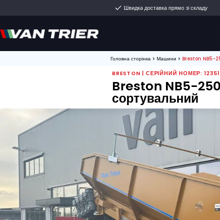
Швидка доставка пря
Головна сторінка
>
Машин
BRESTON | СЕРІЙНИЙ
Breston N
сортувал