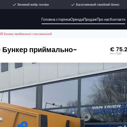
мо зі складу
Великий вибір техніки
Головна сторінка
Ор
и
>
Breston NB5-250 Бункер приймально-сортувальний
 НОМЕР: 12351
B5-250 Бункер приймально
ьний