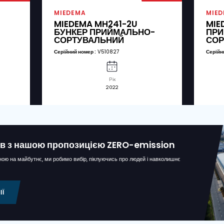
нням про конфіденційність.
(Required)
і машини