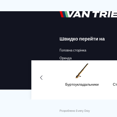
MIEDEMA
MH241-2 БУ
ПРИЙМАЛЬ
СОРТУВАЛЬ
Серійний номер :
V55