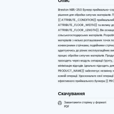
Характеристи
Змінна швидкість ст
Опис
Breston NB5-250 Бункер 
рішення для обробки сип
{{ ATTRIBUTE_CONDITION
ATTRIBUTE_FLOOR_WIDTH}
ATTRIBUTE_FLOOR_LENGTH
сільськогосподарських м
матеріалів з низько розт
конвеєрними стрічками, 