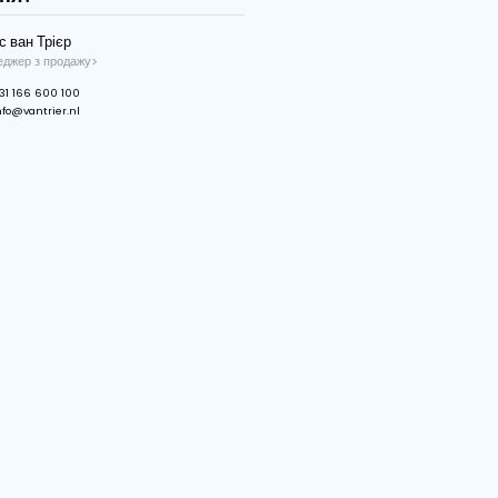
Контейнерні двері
Немає
Подвійний гумовий клапан
Так
Плата з регульованим входом
Немає
CleanBoost
Немає
Flow-Pin
Немає
Smart-Pin
Немає
Презентаційний ремінь
Немає
У вас є запитання?
Хайс ван Трієр
Менеджер з продажу>
+31 166 600 100