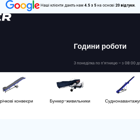
€ 118.117
MIEDEMA
НКЕР
MIEDEMA MH241-2
НО-
БУНКЕР ПРИЙМАЛ
НИЙ
СОРТУВАЛЬНИЙ
0641
Серійний номер :
V510827
Рік
Рік
2026
2022