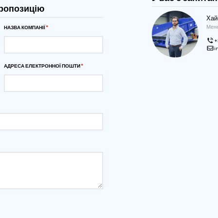
експлуатаційних вимог. {{ PRODUCT_NAME}} спрощує весь
атеріалів. Продукти з поля вивантажуються в бункер і
сепарації ґрунту, забезпечуючи їх ретельне очищення та
льно підходить для різних галузей і застосувань, {{
ує незмінну надійність, ефективність і точність у
льте свої операції вже сьогодні за допомогою надійного та
ого бункера {{ PRODUCT_NAME}}.
у у форматі
мерційну пропозицію
НАЗВА КОМПАНІЇ