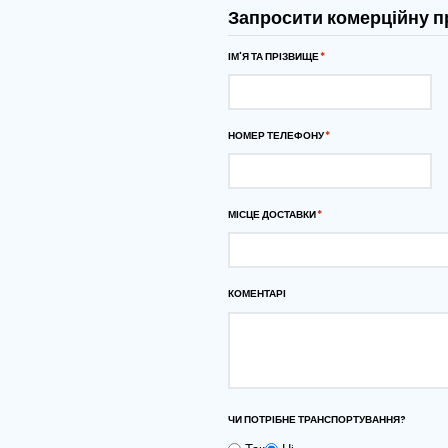
адаптуючись до різних 
процес обробки сипучих м
проходять через модуль 
мінімізацію відходів. Ідеа
PRODUCT_NAME}} забезпеч
кожній операції. Удоскона
ефективного приймальн
Скачування
Завантажити сторінк
PDF
Запросити ко
ІМ'Я ТА ПРІЗВИЩЕ