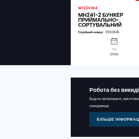
Так
Нi
Я згоден із положе
ЗГОДА
Супутн