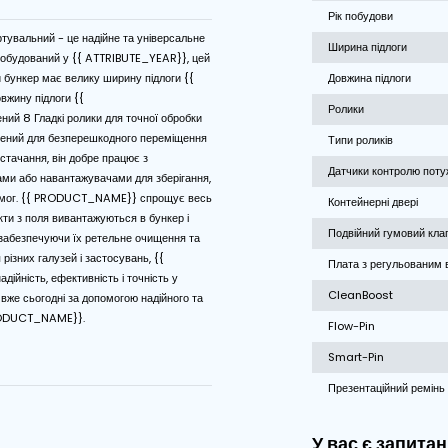
ки
річки
Контроль старт-стоп
приймально-сортувальний - це надійне та універсальне
учих матеріалів. Побудований у {{ ATTRIBUTE_YEAR}}, цей
}} приймальний бункер має велику ширину підлоги {{
} та велику довжину підлоги {{
}}. Він оснащений 8 Гладкі ролики для точної обробки
атеріалів. Розроблений для безперешкодного переміщення
ашованих точок постачання, він добре працює з
подвійними стрічками або навантажувачами для зберігання,