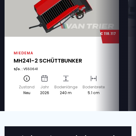
€ 118.117
MIEDEMA
MH241-2 SCHÜTTBUNKER
S/o. :
V550641
Zustand
Jahr
Bodenlänge
Bodenbreite
Neu
2026
240 m
5.1 cm