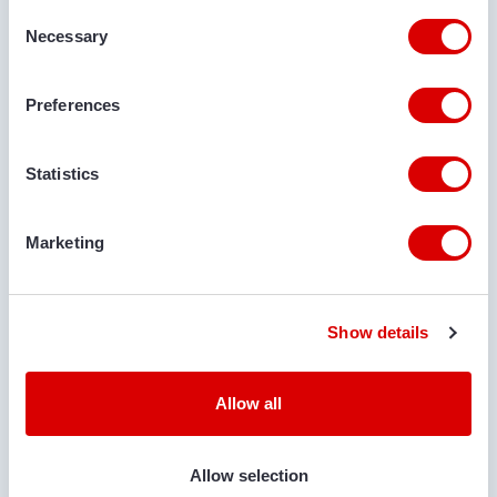
Consent
Necessary
RUFNUMMER
Selection
Preferences
E-MAIL ADRESSE
Statistics
Marketing
LIEFERORT
Show details
KOMMENTARE
Allow all
Allow selection