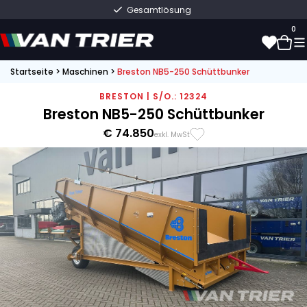
Gesamtlösung
0
Startseite
>
Maschinen
>
Breston NB5-250 Schüttbunker
0
BRESTON | S/O.: 12324
Breston NB5-250 Schüttbunker
€ 74.850
exkl. MwSt