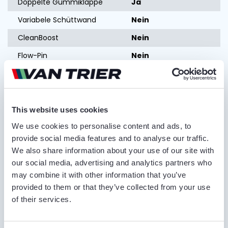
Doppelte Gummiklappe
Ja
Variabele Schüttwand
Nein
CleanBoost
Nein
Flow-Pin
Nein
Smart-Pin
Nein
Präsentierband
Nein
This website uses cookies
Angebot anfordern
We use cookies to personalise content and ads, to
provide social media features and to analyse our traffic.
VOR- UND NACHNAME*
We also share information about your use of our site with
our social media, advertising and analytics partners who
may combine it with other information that you’ve
provided to them or that they’ve collected from your use
NAME DES UNTERNEHMENS
of their services.