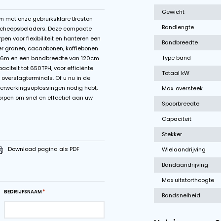
ommelmotor
Schrapers op retourrollen
elheid
Start-stop control
erlaadprocessen met onze gebruiksklare Breston
ader mobiele scheepsbeladers. Deze compacte
ers zijn ontworpen voor flexibiliteit en hanteren een
ialen, waaronder granen, cacaobonen, koffiebonen
 een lengte van 26m en een bandbreedte van 120cm
et een hoge capaciteit tot 650TPH, voor efficiënte
 in havens en overslagterminals. Of u nu in de
f efficiënte bulkverwerkingsoplossingen nodig hebt,