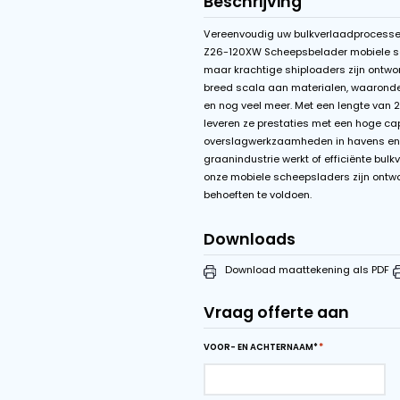
Uitgelicht
Van Der Graaf tr
Variabele bandsn
Beschrijving
Vereenvoudig uw bulkv
Z26-120XW Scheepsbel
maar krachtige shipload
breed scala aan mater
en nog veel meer. Met
leveren ze prestaties m
overslagwerkzaamheden
graanindustrie werkt o