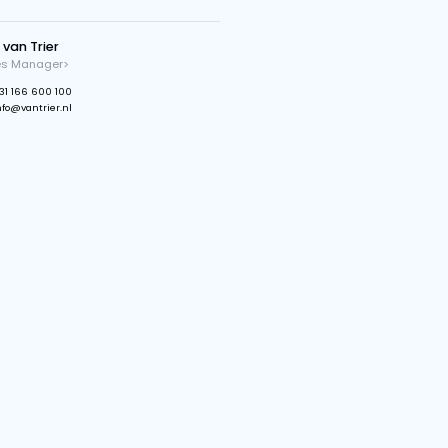
Max. oversteek
17.61 m
Spoorbreedte
2.93 m
Capaciteit
650 TPH
Stekker
63A-5P
Wielaandrijving
Elektrisch
Bandaandrijving
30 kW
Max uitstorthoogte
12.68 m
Bandsnelheid
2.7 m/s
Heb je vragen?
Gijs van Trier
Sales Manager>