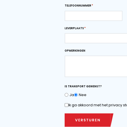
onze mobiele scheepsla
behoeften te voldoen.
Downloads
Download maattek
Vraag offerte
VOOR- EN ACHTERNAAM*
TELEFOONNUMMER