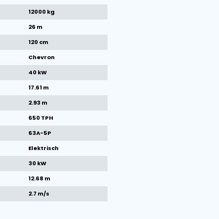
1
/
26
afbeeldingen
Machine specificaties
Merk
Breston
Conditie
Nieuw
Bouwjaar
2024
Gewicht
12000 kg
Bandlengte
26 m
Bandbreedte
120 cm
Type band
Chevron
Totaal kW
40 kW