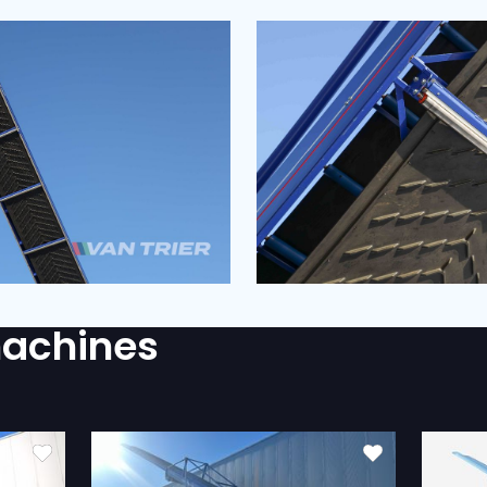
?
 het privacy statement.
(Vereist)