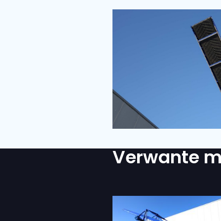
LEVERPLAATS
OPMERKINGEN
IS TRANSPORT GEWENST
Ja
Nee
Ik ga akkoord met
INSTEMMING