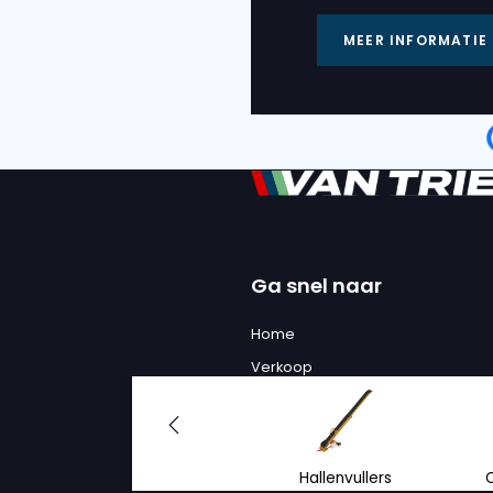
BRESTON
BRESTON HV
SCHEEPSBEL
Serienr. :
12327, 1232