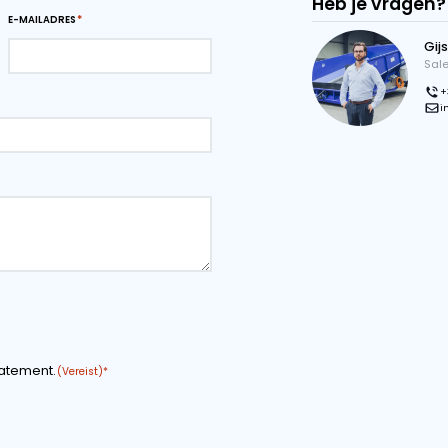
ders zijn ontworpen om snel en effectief aan uw
ening als PDF
Download pagina als PDF
 aan
BEDRIJFSNAAM
E-MAILADRES