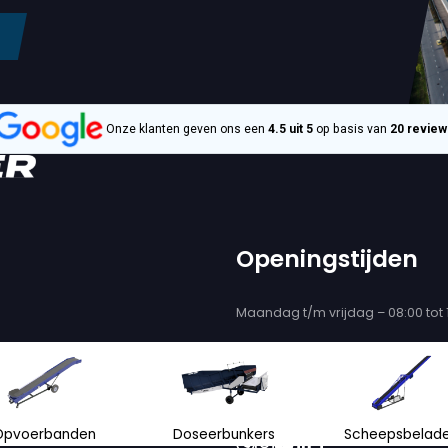
€ 299.500
BRESTON
28-140
BRESTON Z30-120
ADER
SCHEEPSBELADER
8, + 3 meer
Serienr. :
12282, 12283, + 2 me