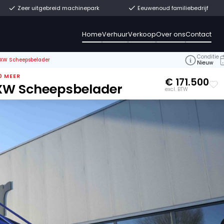
t uit voorraad
Zeer uitgebreid machinepark
Home
Verhuur
V
>
Breston Z26-120XW Scheepsbelader
2117, 12118, + 10 MEER
Z26-120XW Scheepsbelader