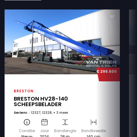
€ 299.500
BRESTON
BRESTON HV28-140
SCHEEPSBELADER
Serienr. :
12327, 12328, + 3 meer
Conditie
Jaar
Bandlengte
Bandbreedte
Nieuw
2024
28 m
140 cm