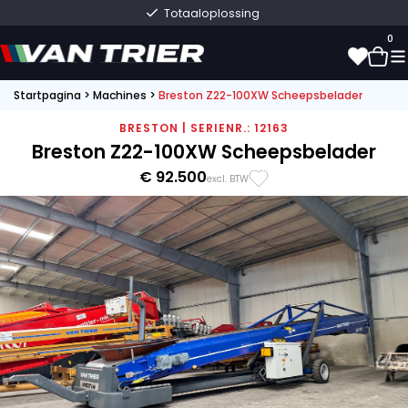
Totaaloplossing
0
Startpagina
>
Machines
>
Breston Z22-100XW Scheepsbelader
0
BRESTON | SERIENR.: 12163
Breston Z22-100XW Scheepsbelader
€ 92.500
excl. BTW