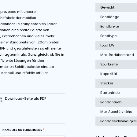
ommelmotor
Abstreifer auf Unterrollen
chwindigkeit
Start-Stop Kontrolle
Schüttgutverladeprozesse mit unseren
on Z26-120XW Schiffsbelader mobilen
e kompakten und dennoch leistungsstarken Lader
 ausgelegt und können eine breite Palette von
ide, Kakaobohnen, Kaffeebohnen und vieles mehr
nge von 26m und einer Bandbreite von 120cm bieten
t von bis zu 650TPH und gewährleisten so effiziente
äfen und Umschlagterminals. Ganz gleich, ob Sie in