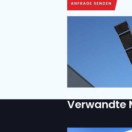
LIEFERORT
KOMMENTARE
IST EIN TRANSPORT ERFO
Ja
Nein
Ich bin mit der D
ZUSTIMMUNG