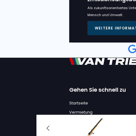
BRESTON
BRESTON HV
SCHIFFSBEL
S/o. :
12327, 12328, 