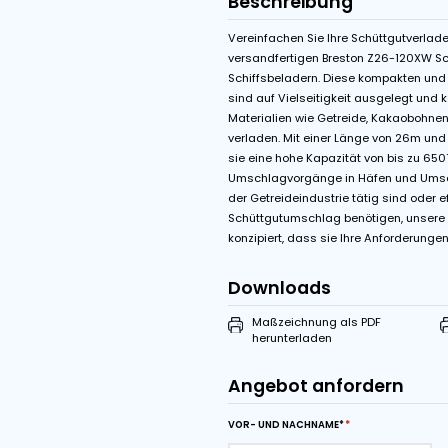
Features
Van Der Graaf tr
Variable Bandges
Beschreibung
Vereinfachen Sie Ihre 
versandfertigen Brest
Schiffsbeladern. Dies
sind auf Vielseitigkeit
Materialien wie Getre
verladen. Mit einer Lä
sie eine hohe Kapazitä
Umschlagvorgänge in H