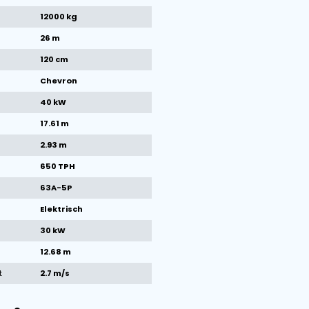
1
/
26
Bilder
Technische Daten der Maschine
Marke
Breston
Zustand
Neu
Baujahr
2024
Gewicht
12000 kg
Bandlänge
26 m
Bandbreite
120 cm
Bandtype
Chevron
total kW
40 kW