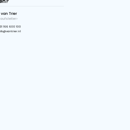
Max. Radüberstand
17.61 m
Spurbreite
2.93 m
Kapazität
650 TPH
Stecker
63A-5P
Radantrieb
Elektrisch
Bandantrieb
30 kW
Max Ausstürzhöhe
12.68 m
Bandgeschwindigkeit
2.7 m/s
Haben Sie Fragen?
Gijs van Trier
Verkaufsleiter>