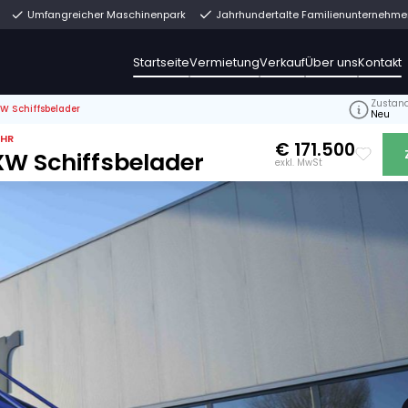
rekt ab Lager
Umfangreicher Maschinenpark
Jahrh
Startseite
Vermiet
>
Breston Z26-120XW Schiffsbelader
, 12118, + 10 MEHR
26-120XW Schiffsbelader