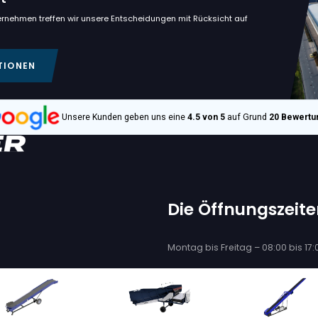
€ 299.500
BRESTON
28-140
BRESTON Z30-120
ADER
SCHIFFSBELADER
+ 3 mehr
S/o. :
12282, 12283, + 2 mehr