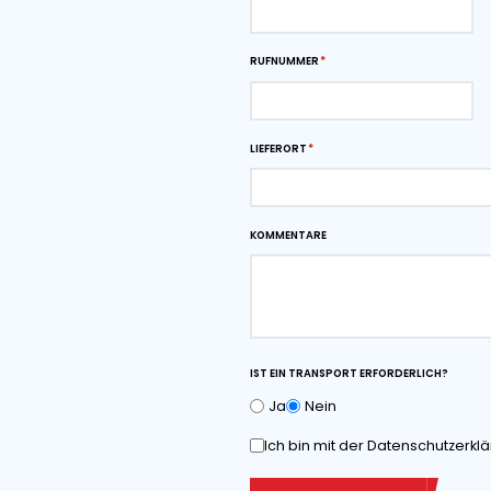
der Getreideindustrie t
Schüttgutumschlag ben
konzipiert, dass sie Ih
Downloads
Maßzeichnung als
herunterladen
Angebot anfo
VOR- UND NACHNAME*
RUFNUMMER