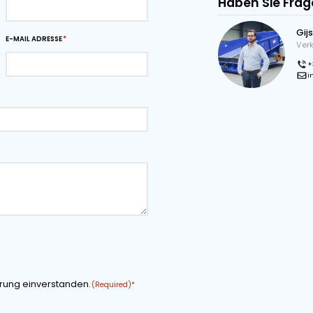
ätig sind oder effiziente Lösungen für den
ötigen, unsere mobilen Schiffsbelader sind so
re Anforderungen schnell und effektiv erfüllen.
 PDF
Download-Seite als PDF
rdern
NAME DES UNTERNEHMENS
E-MAIL ADRESSE