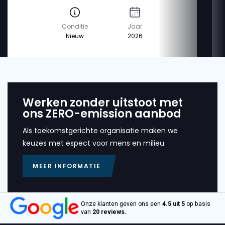
Conditie
Jaar
Nieuw
2026
Werken zonder uitstoot met
ons ZERO-emission aanbod
Als toekomstgerichte organisatie maken we
keuzes met espect voor mens en milieu.
MEER INFORMATIE
Onze klanten geven ons een
4.5 uit 5
op basis
van
20 reviews.