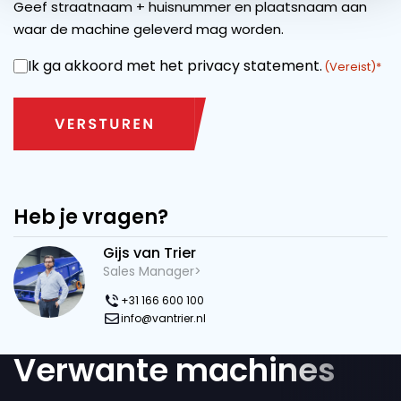
Geef straatnaam + huisnummer en plaatsnaam aan
waar de machine geleverd mag worden.
Ik ga akkoord met het privacy statement.
INSTEMMING
(Vereist)
Heb je vragen?
Gijs van Trier
Sales Manager>
+31 166 600 100
info@vantrier.nl
Verwante machines