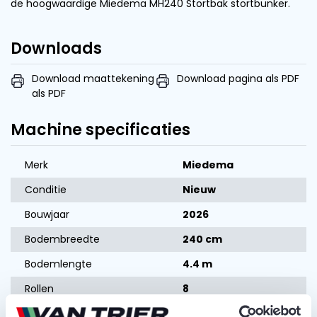
de hoogwaardige Miedema MH240 Stortbak stortbunker.
Downloads
Download maattekening
Download pagina als PDF
als PDF
Machine specificaties
Merk
Miedema
Conditie
Nieuw
Bouwjaar
2026
Bodembreedte
240 cm
Bodemlengte
4.4 m
Rollen
8
Type rollen
Stalen spiraalrollen