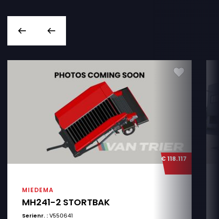
€ 118.117
MIEDEMA
MH241-2 STORTBAK
Serienr. :
V550641