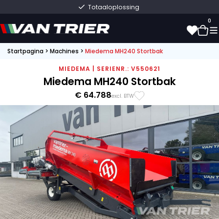
Totaaloplossing
0
Startpagina
>
Machines
>
Miedema MH240 Stortbak
0
MIEDEMA | SERIENR.: V550621
Miedema MH240 Stortbak
€ 64.788
excl. BTW