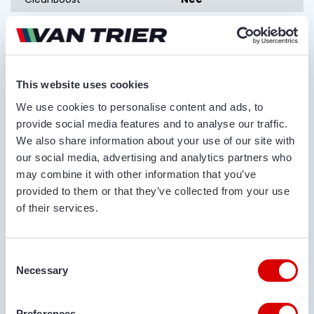
Flow-Pin
Nee
Smart-Pin
Nee
Presentatieband
Nee
This website uses cookies
We use cookies to personalise content and ads, to
Vraag offerte aan
provide social media features and to analyse our traffic.
We also share information about your use of our site with
VOOR- EN ACHTERNAAM*
our social media, advertising and analytics partners who
may combine it with other information that you’ve
provided to them or that they’ve collected from your use
of their services.
BEDRIJFSNAAM
Consent
Necessary
Selection
TELEFOONNUMMER
Preferences