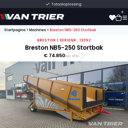
Totaaloplossing
0
Startpagina
>
Machines
>
Breston NB5-250 Stortbak
0
BRESTON | SERIENR.: 12352
Breston NB5-250 Stortbak
€ 74.850
excl. BTW