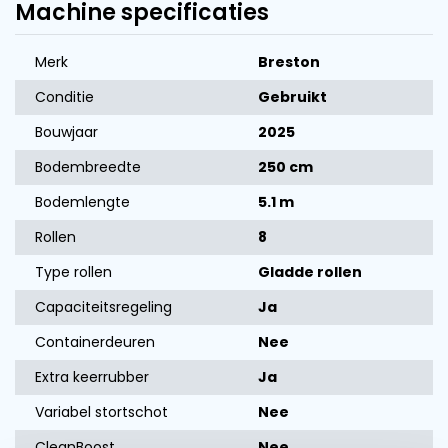
Machine specificaties
Merk
Breston
Conditie
Gebruikt
Bouwjaar
2025
Bodembreedte
250 cm
Bodemlengte
5.1 m
Rollen
8
Type rollen
Gladde rollen
Capaciteitsregeling
Ja
Containerdeuren
Nee
Extra keerrubber
Ja
Variabel stortschot
Nee
CleanBoost
Nee