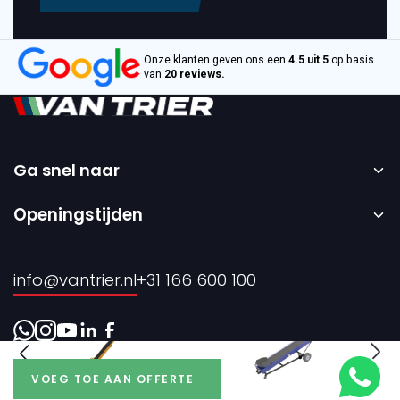
Onze klanten geven ons een
4.5 uit 5
op basis
van
20 reviews.
Ga snel naar
Home
Openingstijden
Verkoop
Maandag t/m vrijdag – 08:00 tot 17:00 uur.
Verhuur
info@vantrier.nl
+31 166 600 100
Over ons
Contact
VOEG TOE AAN OFFERTE