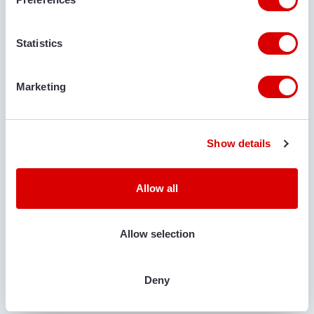
E-MAILADRES
Statistics
Marketing
LEVERPLAATS
Show details
OPMERKINGEN
Allow all
Allow selection
IS TRANSPORT GEWENST?
Deny
Ja
Nee