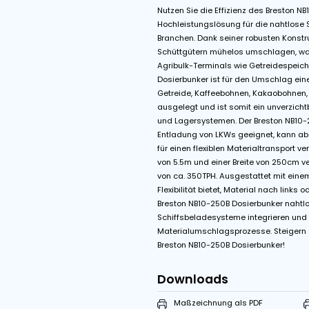
Features
Variable Bandges
Beschreibung
Nutzen Sie die Effizien
Hochleistungslösung f
Branchen. Dank seiner r
Schüttgütern mühelos 
Agribulk-Terminals wie
Dosierbunker ist für d
Getreide, Kaffeebohnen
ausgelegt und ist somi
und Lagersystemen. Der