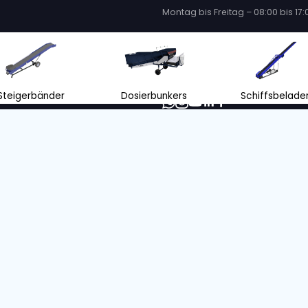
BRESTON
B420-120
BRESTON NB10-25
ER
DOSIERBUNKER
51, + 1 mehr
S/o. :
11888
Jahr
Zustand
2024
Gebraucht
n ohne Emissionen mit unserem ZERO-
onsangebot
orientiertes Unternehmen treffen wir unsere Entscheidungen mit
 Umwelt.