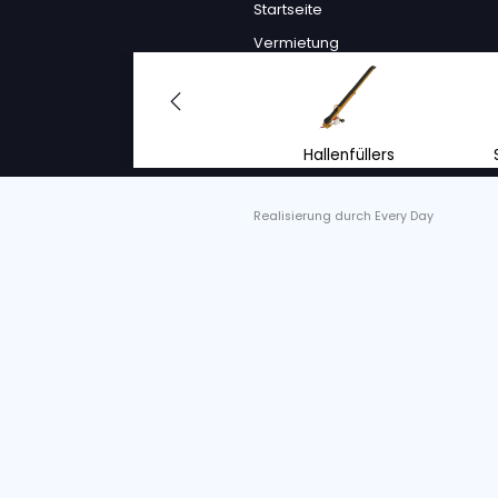
VAN TRIER
VAN TRIER H
DOSIERBUNK
S/o. :
4202450, 42024
Zustand
Neu
Arbeite
Emissi
Als zukunfts
Mensch und