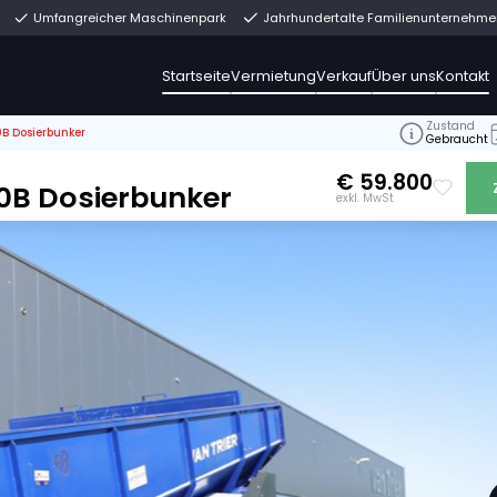
rekt ab Lager
Umfangreicher Maschinenpark
Jahrh
Startseite
Vermiet
>
Breston NB10-250B Dosierbunker
8
B10-250B Dosierbunker