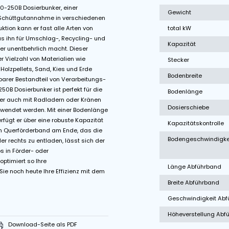
chwindigkeit
Start-Stop Kontrolle
z des Breston NB10-250B Dosierbunker, einer
ür die nahtlose Schüttgutannahme in verschiedenen
obusten Konstruktion kann er fast alle Arten von
umschlagen, was ihn für Umschlag-, Recycling- und
 Getreidespeicher unentbehrlich macht. Dieser
en Umschlag einer Vielzahl von Materialien wie
, Kakaobohnen, Holzpellets, Sand, Kies und Erde
t ein unverzichtbarer Bestandteil von Verarbeitungs-
 Breston NB10-250B Dosierbunker ist perfekt für die