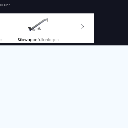
BRESTON
0B
BRESTON NB10-250C
DOSIERBUNKER
S/o. :
11048
Jahr
Zustand
Jahr
2022
Gebraucht
2015
 Rücksicht auf