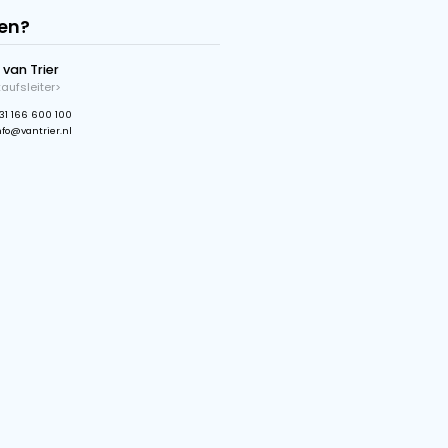
Bodenlänge
5.5 m
Dosierschiebe
Ja
Kapazitätskontrolle
Ja
Bodengeschwindigkeit
Variable
Geschwindigkeit
Länge Abführband
3.5 m
Breite Abführband
80 cm
Geschwindigkeit Abführband
1 Geschwindigkeit
Höheverstellung Abführband
Ja
Haben Sie Fragen?
Gijs van Trier
Verkaufsleiter>