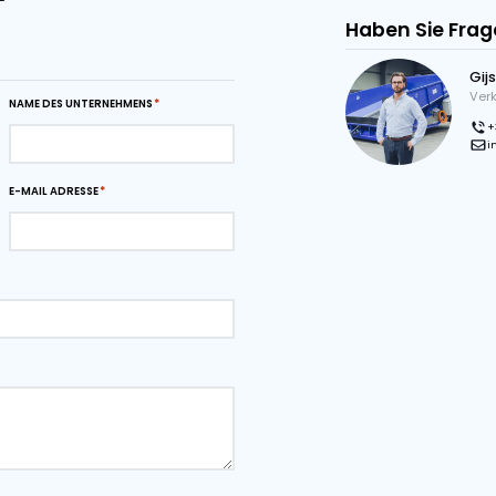
eignet, kann aber auch mit Radladern oder Kränen
terialtransport verwendet werden. Mit einer Bodenlänge
ite von 250cm verfügt er über eine robuste Kapazität
stattet mit einem Querförderband am Ende, das die
erial nach links oder rechts zu entladen, lässt sich der
erbunker nahtlos in Förder- oder
ntegrieren und optimiert so Ihre
sse. Steigern Sie noch heute Ihre Effizienz mit dem
ierbunker!
 PDF
Download-Seite als PDF
rdern