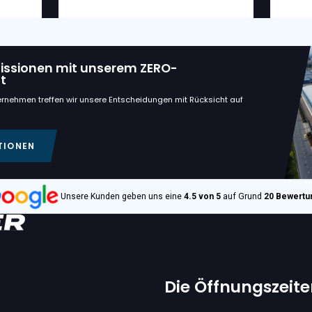
dte Maschinen
€ 36.350