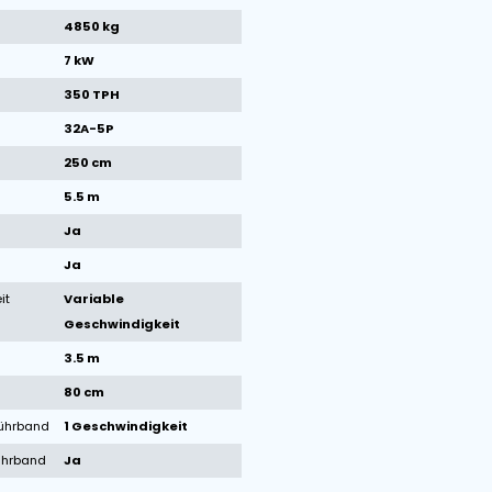
1
/
12
Bilder
Technische Daten der Maschine
Marke
Breston
Zustand
Gebraucht
Baujahr
2022
Gewicht
4850 kg
total kW
7 kW
Kapazität
350 TPH
Stecker
32A-5P
Bodenbreite
250 cm