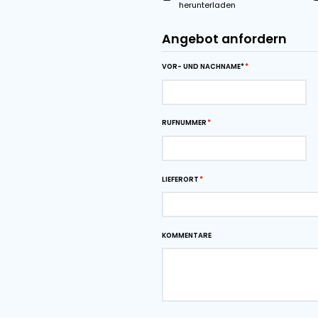
Entladung von LKWs ge
für einen flexiblen Ma
von 5.5m und einer Bre
von ca. 350TPH. Ausge
Flexibilität bietet, Mat
Breston NB10-250B Dosi
Schiffsbeladesysteme i
Materialumschlagsproze
Breston NB10-250B Dos
Downloads
Maßzeichnung als
herunterladen
Angebot anfo