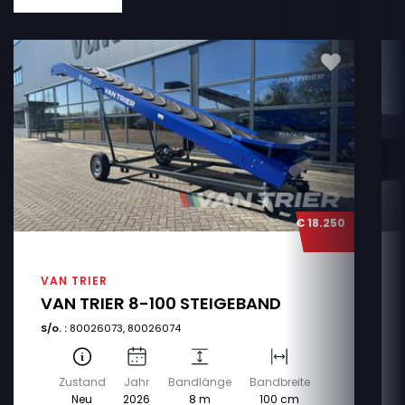
€ 18.250
VAN TRIER
VAN TRIER 8-100 STEIGEBAND
S/o. :
80026073, 80026074
Zustand
Jahr
Bandlänge
Bandbreite
Neu
2026
8 m
100 cm