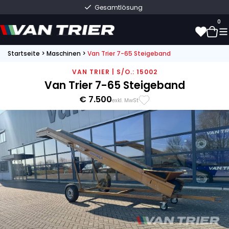
Gesamtlösung
0
Startseite
>
Maschinen
>
Van Trier 7-65 Steigeband
0
VAN TRIER | S/O.: 15002
Van Trier 7-65 Steigeband
€ 7.500
exkl. MwSt