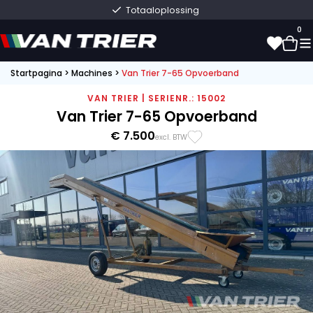
Totaaloplossing
0
Startpagina
>
Machines
>
Van Trier 7-65 Opvoerband
0
VAN TRIER | SERIENR.: 15002
Van Trier 7-65 Opvoerband
€ 7.500
excl. BTW