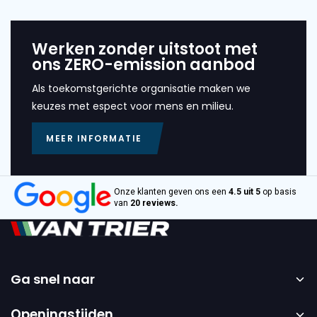
Werken zonder uitstoot met
ons ZERO-emission aanbod
Als toekomstgerichte organisatie maken we
keuzes met espect voor mens en milieu.
MEER INFORMATIE
Onze klanten geven ons een
4.5 uit 5
op basis
van
20 reviews.
Ga snel naar
Home
Openingstijden