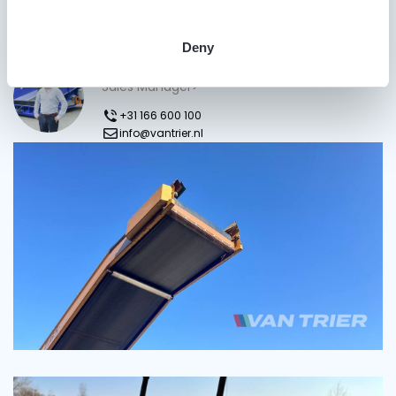
Heb je vragen?
Deny
Gijs van Trier
Sales Manager>
+31 166 600 100
info@vantrier.nl