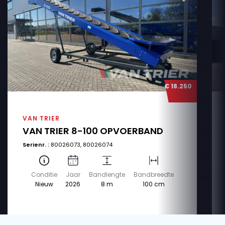
€ 18.250
VAN TRIER
VAN TRIER 8-100 OPVOERBAND
Serienr. :
80026073, 80026074
Conditie
Jaar
Bandlengte
Bandbreedte
Nieuw
2026
8 m
100 cm