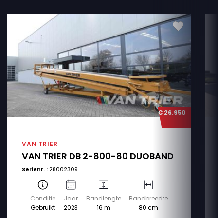
€ 26.950
VAN TRIER
VAN TRIER DB 2-800-80 DUOBAND
Serienr. :
28002309
Conditie
Jaar
Bandlengte
Bandbreedte
Gebruikt
2023
16 m
80 cm