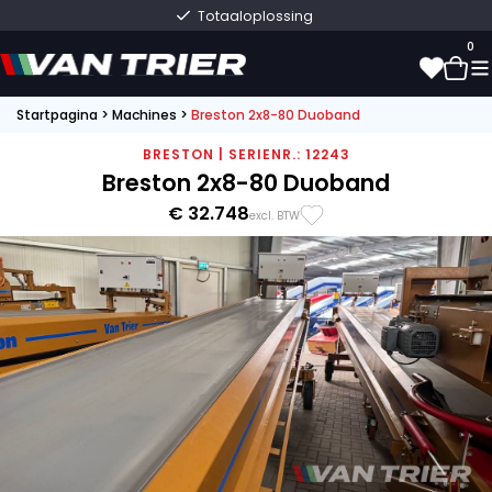
Totaaloplossing
0
Startpagina
>
Machines
>
Breston 2x8-80 Duoband
0
BRESTON | SERIENR.: 12243
Breston 2x8-80 Duoband
€ 32.748
excl. BTW