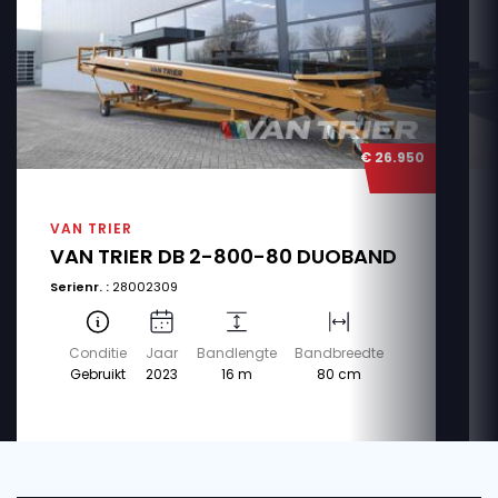
€ 26.950
VAN TRIER
VAN TRIER DB 2-800-80 DUOBAND
Serienr. :
28002309
Conditie
Jaar
Bandlengte
Bandbreedte
Gebruikt
2023
16 m
80 cm