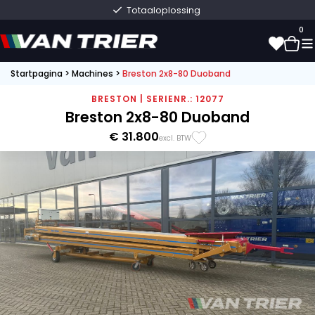
Totaaloplossing
0
Startpagina
>
Machines
>
Breston 2x8-80 Duoband
0
BRESTON | SERIENR.: 12077
Breston 2x8-80 Duoband
€ 31.800
excl. BTW