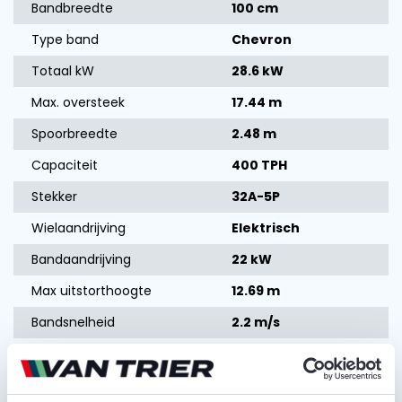
Bandbreedte
100 cm
Type band
Chevron
Totaal kW
28.6 kW
Max. oversteek
17.44 m
Spoorbreedte
2.48 m
Capaciteit
400 TPH
Stekker
32A-5P
Wielaandrijving
Elektrisch
Bandaandrijving
22 kW
Max uitstorthoogte
12.69 m
Bandsnelheid
2.2 m/s
Vraag offerte aan