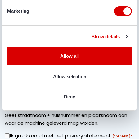
Marketing
OPMERKINGEN
Show details
Allow all
IS TRANSPORT GEWENST?
Ja
Nee
Allow selection
LOCATIE VOOR LEVERING
Deny
Geef straatnaam + huisnummer en plaatsnaam aan
waar de machine geleverd mag worden.
Ik ga akkoord met het privacy statement.
INSTEMMING
(Vereist)