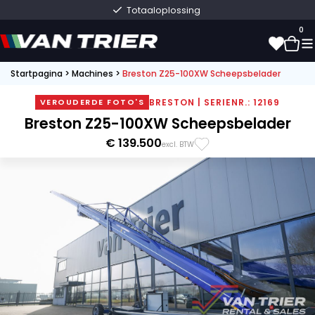
Totaaloplossing
0
Startpagina
>
Machines
>
Breston Z25-100XW Scheepsbelader
0
BRESTON | SERIENR.: 12169
VEROUDERDE FOTO'S
Breston Z25-100XW Scheepsbelader
€ 139.500
excl. BTW