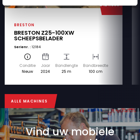
€ 124.500
BRESTON
BRESTON Z25-100XW
SCHEEPSBELADER
Serienr. :
12184
Conditie
Jaar
Bandlengte
Bandbreedte
Nieuw
2024
25 m
100 cm
ALLE MACHINES
ALLE MACHINES
Vind uw mobiele