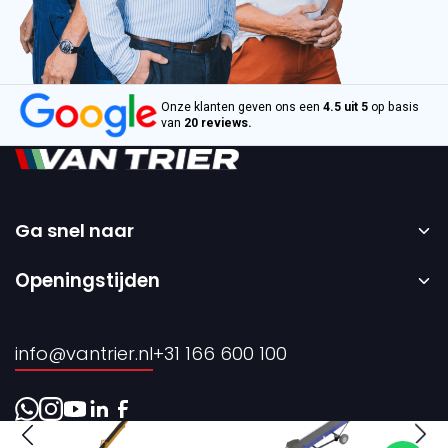
Onze klanten geven ons een
4.5 uit 5
op basis
van
20 reviews.
Ga snel naar
Home
Openingstijden
Verkoop
Maandag t/m vrijdag – 08:00 tot 17:00 uur.
Verhuur
info@vantrier.nl
+31 166 600 100
Over ons
Contact