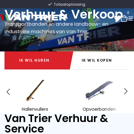
Van Trier
Snelle levering direct uit voorraad
Verhuur & Verkoop
0
Transportbanden en andere landbouw- en
industriële machines van Van Trier.
0
IK WIL HUREN
IK WIL KOPEN
IK WIL HUREN
IK WIL KOPEN
Hallenvullers
Opvoerbanden
Van Trier Verhuur &
Service