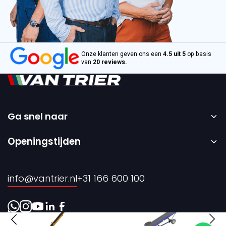
Onze klanten geven ons een
4.5 uit 5
op basis
van
20 reviews.
Ga snel naar
Home
Openingstijden
Verkoop
Maandag t/m vrijdag – 08:00 tot 17:00 uur.
Verhuur
info@vantrier.nl
+31 166 600 100
Over ons
Contact