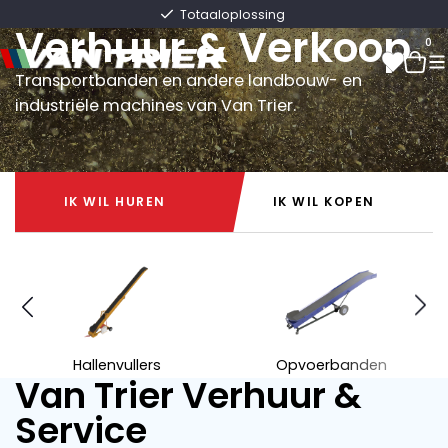
Van Trier
Snelle levering direct uit voorraad
Verhuur & Verkoop
0
Transportbanden en andere landbouw- en
industriële machines van Van Trier.
0
IK WIL HUREN
IK WIL KOPEN
IK WIL HUREN
IK WIL KOPEN
Hallenvullers
Opvoerbanden
Van Trier Verhuur &
Service