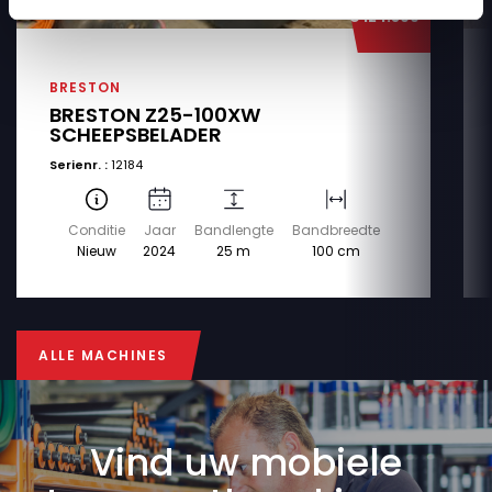
€ 124.500
BRESTON
BRESTON Z25-100XW
SCHEEPSBELADER
Serienr. :
12184
Conditie
Jaar
Bandlengte
Bandbreedte
Nieuw
2024
25 m
100 cm
ALLE MACHINES
ALLE MACHINES
Vind uw mobiele