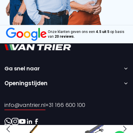
Onze klanten geven ons een
4.5 uit 5
op basis
van
20 reviews.
Ga snel naar
Home
Openingstijden
Verkoop
Maandag t/m vrijdag – 08:00 tot 17:00 uur.
Verhuur
info@vantrier.nl
+31 166 600 100
Over ons
Contact