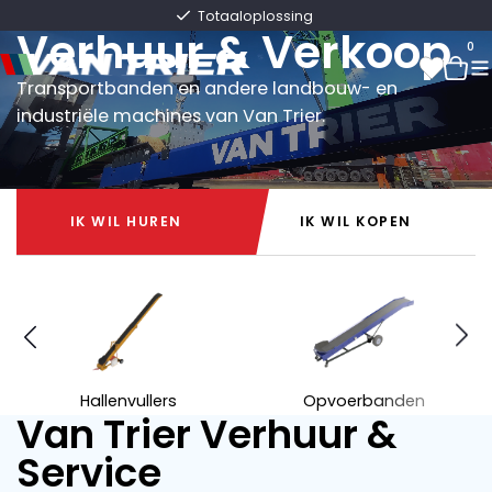
Van Trier
Snelle levering direct uit voorraad
Verhuur & Verkoop
0
Transportbanden en andere landbouw- en
industriële machines van Van Trier.
0
IK WIL HUREN
IK WIL KOPEN
IK WIL HUREN
IK WIL KOPEN
Hallenvullers
Opvoerbanden
Van Trier Verhuur &
Service