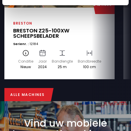
€ 124.500
BRESTON
BRESTON Z25-100XW
SCHEEPSBELADER
Serienr. :
12184
Conditie
Jaar
Bandlengte
Bandbreedte
Nieuw
2024
25 m
100 cm
ALLE MACHINES
ALLE MACHINES
Vind uw mobiele