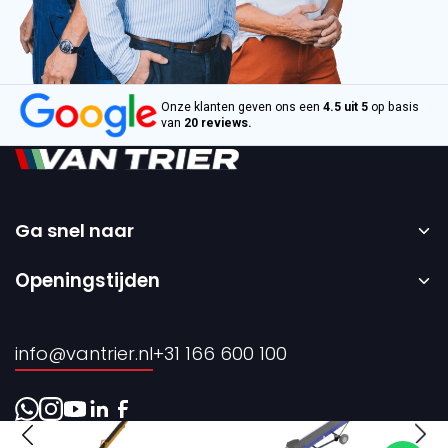
Onze klanten geven ons een
4.5 uit 5
op basis
van
20 reviews.
Ga snel naar
Home
Openingstijden
Verkoop
Maandag t/m vrijdag – 08:00 tot 17:00 uur.
Verhuur
info@vantrier.nl
+31 166 600 100
Over ons
Contact