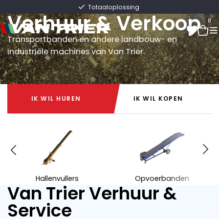
Van Trier
Snelle levering direct uit voorraad
Verhuur & Verkoop
0
Transportbanden en andere landbouw- en
industriële machines van Van Trier.
0
IK WIL HUREN
IK WIL KOPEN
IK WIL HUREN
IK WIL KOPEN
Hallenvullers
Opvoerbanden
Van Trier Verhuur &
Service