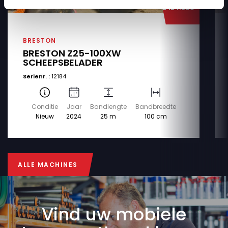
€ 124.500
BRESTON
BRESTON Z25-100XW
SCHEEPSBELADER
Serienr. :
12184
Conditie
Jaar
Bandlengte
Bandbreedte
Nieuw
2024
25 m
100 cm
ALLE MACHINES
ALLE MACHINES
Vind uw mobiele