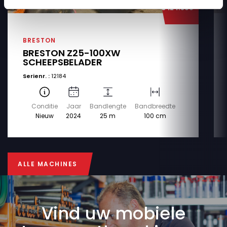
€ 124.500
BRESTON
BRESTON Z25-100XW
SCHEEPSBELADER
Serienr. :
12184
Conditie
Jaar
Bandlengte
Bandbreedte
Nieuw
2024
25 m
100 cm
ALLE MACHINES
ALLE MACHINES
Vind uw mobiele