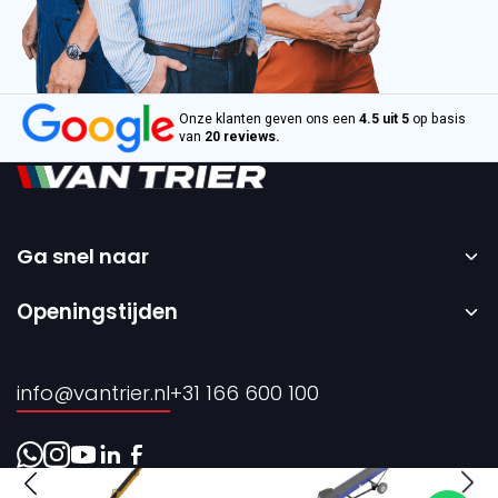
Onze klanten geven ons een
4.5 uit 5
op basis
van
20 reviews.
Ga snel naar
Home
Openingstijden
Verkoop
Maandag t/m vrijdag – 08:00 tot 17:00 uur.
Verhuur
info@vantrier.nl
+31 166 600 100
Over ons
Contact