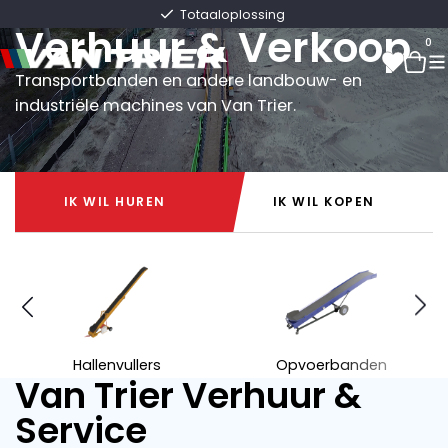
Van Trier
Totaaloplossing
Verhuur & Verkoop
0
Transportbanden en andere landbouw- en
industriële machines van Van Trier.
0
IK WIL HUREN
IK WIL KOPEN
IK WIL HUREN
IK WIL KOPEN
Hallenvullers
Opvoerbanden
Van Trier Verhuur &
Service