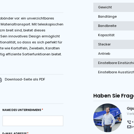
chwindigkeit
Elektrische Längenverstellung ,
Freilauffunktion
ommelmotor
Start-Stop Kontrolle
ma MC1780C Duobänder vor: ein unverzichtbares
irtschaftlichen Materialtransport. Mit teleskopischen
eils 16m und 80cm breit sind, bietet dieses
tät von 120TPH. Sein innovatives Design ermöglicht
nziehbare Funktionalität, so dass es sich perfekt für
dener Feldfrüchte wie Kartoffeln, Zwiebeln, Karotten