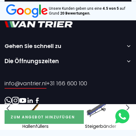
Unsere Kunden geben uns eine
4.5 von 5
auf
Grund
20 Bewertungen.
Gehen Sie schnell zu
Startseite
Die Öffnungszeiten
Vermietung
Montag bis Freitag – 08:00 bis 17:00 Uhr.
Verkauf
info@vantrier.nl
+31 166 600 100
Über uns
Kontakt
ZUM ANGEBOT HINZUFÜGEN
Hallenfüllers
Steigerbänder
Realisierung durch Every Day