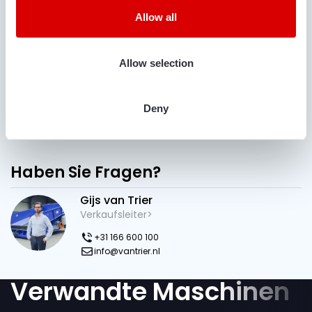
werden kann.
Allow all
Ich bin mit der Datenschutzerklärung
ZUSTIMMUNG
einverstanden.
(Required)
Allow selection
Deny
Haben Sie Fragen?
Gijs van Trier
Verkaufsleiter>
+31 166 600 100
info@vantrier.nl
Verwandte Maschinen