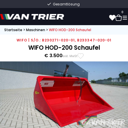
Gesamtlösung
0
Startseite
>
Maschinen
>
WIFO HOD-200 Schaufel
0
WIFO | S/O.: B230271-020-01, B233347-020-01
WIFO HOD-200 Schaufel
€ 3.500
exkl. MwSt