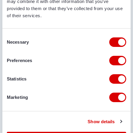
may combine it with other information that you’ve
provided to them or that they’ve collected from your use
of their services.
KOMMENTARE
Consent
Necessary
Selection
Preferences
IST EIN TRANSPORT ERFORDERLICH?
Statistics
Ja
Nein
ORT DER ZUSTELLUNG
Marketing
Geben Sie den Straßennamen + Hausnummer und den
Show details
Namen der Stadt an, in der die Maschine geliefert