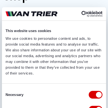
Als einer der erfahrensten Lieferanten im Bereich
mobiler Förderbänder aus Tholen in der
niederländischen Provinz Zeeland möchten wir mit
unserem umfangreichen Angebot nun auch gern
This website uses cookies
an potentielle Kunden aus Deutschland
We use cookies to personalise content and ads, to
herantreten. Und so bieten wir ins unserem
provide social media features and to analyse our traffic.
Angebotsspektrum eine große Auswahl
We also share information about your use of our site with
gebrauchter und neuwertiger Förderbänder
our social media, advertising and analytics partners who
namhafter Hersteller, die Sie bei uns preisgünstig
may combine it with other information that you’ve
erwerben sowie auch unkompliziert und flexibel
provided to them or that they’ve collected from your use
anmieten können. Nutzen Sie die vorteilhaften
of their services.
Förderbänder aus unserem Online-Shop dafür, um
mit diesen beispielsweise Ihre Kartoffelerträge
schnell und effizient einzulagern. Profitieren Sie
Consent
Necessary
Selection
zudem von der produktschonenden Wirkungsweise
unserer verschiedenen Förderbandtypen. Steigern