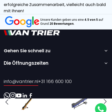
erfolgreiche Zusammenarbeit, vielleicht auch bald
mit Ihnen!
Unsere Kunden geben uns eine
4.5 von 5
auf
Grund
20 Bewertungen.
Gehen Sie schnell zu
Startseite
Die Öffnungszeiten
Vermietung
Montag bis Freitag – 08:00 bis 17:00 Uhr.
Verkauf
info@vantrier.nl
+31 166 600 100
Über uns
Kontakt