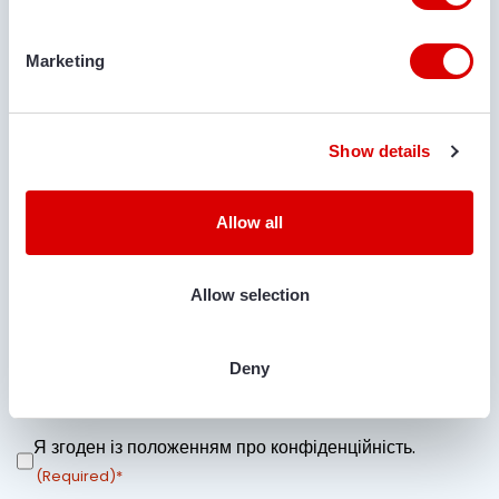
КОМЕНТАРІ
Marketing
Show details
ЧИ ПОТРІБНЕ ТРАНСПОРТУВАННЯ?
Allow all
Так
Нi
МЕСТО ДОСТАВКИ
Allow selection
Deny
Укажите название улицы + номер дома и название города,
куда можно доставить машину.
Я згоден із положенням про конфіденційність.
ЗГОДА
(Required)