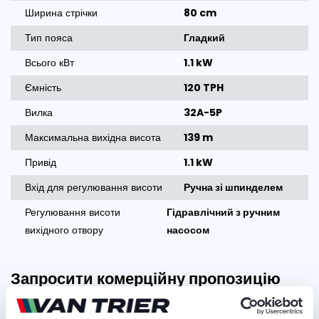
Ширина стрічки
80 cm
Тип пояса
Гладкий
Всього кВт
1.1 kW
Ємність
120 TPH
Вилка
32A-5P
Максимальна вихідна висота
139 m
Привід
1.1 kW
Вхід для регулювання висоти
Ручна зі шпинделем
Регулювання висоти
Гідравлічний з ручним
вихідного отвору
насосом
Запросити комерційну пропозицію
ІМ'Я ТА ПРІЗВИЩЕ