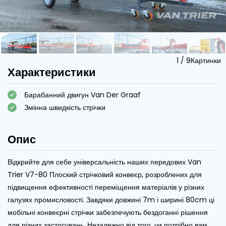
1
/
9
Картинки
Характеристики
Барабанний двигун Van Der Graaf
Змінна швидкість стрічки
Опис
Відкрийте для себе універсальність наших передових Van
Trier V7-80 Плоский стрічковий конвеєр, розроблених для
підвищення ефективності переміщення матеріалів у різних
галузях промисловості. Завдяки довжині 7m і ширині 80cm ці
мобільні конвеєрні стрічки забезпечують бездоганні рішення
для різних застосувань. Незалежно від того, чи потрібно вам