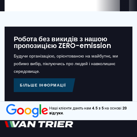
Робота без викидів з нашою
пропозицією ZERO-emission
Будучи організацією, орієнтованою на майбутнє, ми
робимо вибір, піклуючись про людей і навколишнє
середовище.
БІЛЬШЕ ІНФОРМАЦІЇ
Наші клієнти дають нам
4.5 з 5
на основі
20
відгуки.