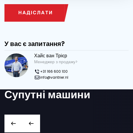
У вас є запитання?
Хайс ван Трієр
Менеджер з продажу>
+31 166 600 100
info@vantrier.nl
Супутні машини