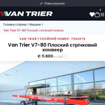
Повне рішення
0
Головна сторінка
>
Машини
>
Van Trier V7-80 Плоский стрічковий конвеєр
0
VAN TRIER | СЕРІЙНИЙ НОМЕР: 7002375
Van Trier V7-80 Плоский стрічковий
конвеєр
€ 11.600
без ПДВ