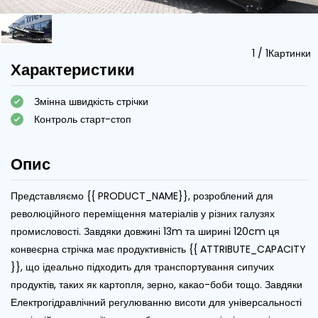
1
/
1
Картинки
Характеристики
Змінна швидкість стрічки
Контроль старт-стоп
Опис
Представляємо {{ PRODUCT_NAME}}, розроблений для
революційного переміщення матеріалів у різних галузях
промисловості. Завдяки довжині 13m та ширині 120cm ця
конвеєрна стрічка має продуктивність {{ ATTRIBUTE_CAPACITY
}}, що ідеально підходить для транспортування сипучих
продуктів, таких як картопля, зерно, какао-боби тощо. Завдяки
Електрогідравлічний регулюванню висоти для універсальності