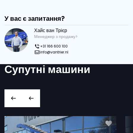
У вас є запитання?
Хайс ван Трієр
Менеджер з продажу>
+31 166 600 100
info@vantrier.nl
Супутні машини