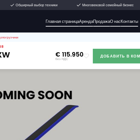
ямо со склада
Обширный выбор техники
М
Главная страница
Ар
on Z25-100XW Судопогрузчики
 НОМЕР.: 11438
Z25-100XW
€ 115.950
зчики
без НДС