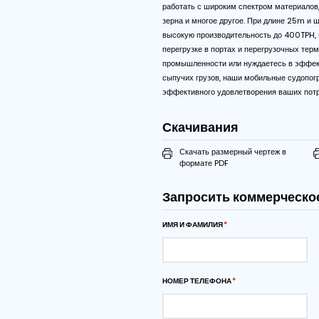
Описание
Упростите процессы пог
отгрузке Breston Z25-1
Компактные, но мощные, 
работать с широким спек
зерна и многое другое.
высокую производительн
перегрузке в портах и п
промышленности или нуж
сыпучих грузов, наши мо
эффективного удовлетво
Скачивания