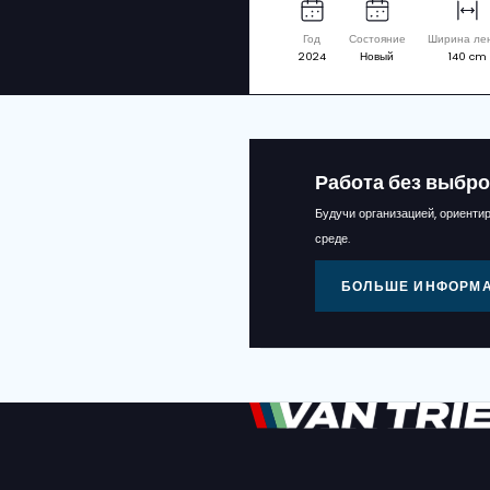
Сопут
BRESTON