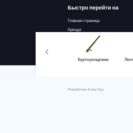
BRESTON HV
СУДОПОГРУ
Серийный номер. :
12
подробнее
Год
Состоя
2024
Новы
Работа
Будучи орган
среде.
БОЛЬ