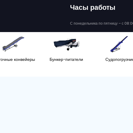
28-140
BRESTON Z30-120
ЗЧИКИ
СУДОПОГРУЗЧИКИ
327, 12328, + 3
Серийный номер. :
12282, 12283
подробнее
ние
Ширина ленты
Год
Состояние
Шир
й
140 cm
2026
Новый
 без выбросов с нашим предложением Z
изацией, ориентированной на будущее, мы делаем выбор, заботясь о
ШЕ ИНФОРМАЦИИ