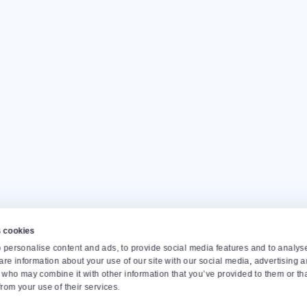
Наши клиенты дают нам
Ча
ти на
С пон
info