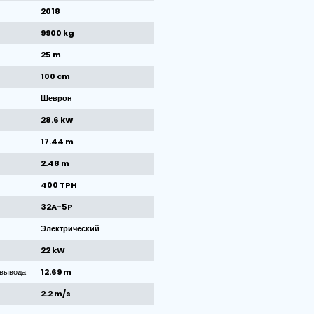
1
/
1
kартинки
Технические характеристики маш
Бренд
Breston
Состояние
Б/у
Год постройки
2018
Масса
9900 kg
Длина ленты
25 m
Ширина ленты
100 cm
Тип ремня
Шеврон
Всего кВт
28.6 kW