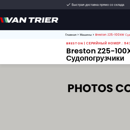
Быстрая доставка пр
Главная
>
Машины
>
Brest
BRESTON | СЕРИЙНЫЙ
Breston 
Судопогру