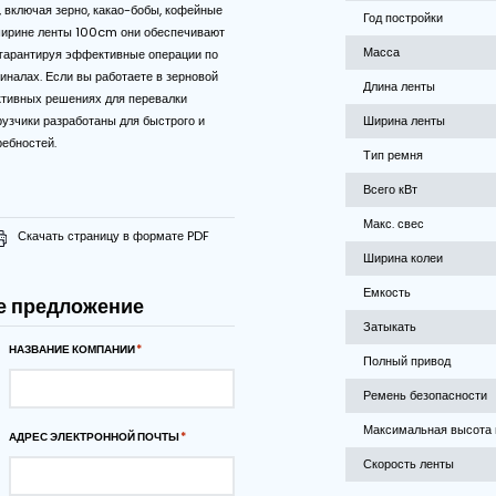
рузки сыпучих материалов с помощью наших готовых к
00XW Судопогрузчики мобильных судовых погрузчиков.
эти погрузчики отличаются универсальностью и могут
тром материалов, включая зерно, какао-бобы, кофейные
 При длине 25m и ширине ленты 100cm они обеспечивают
ость до 400TPH, гарантируя эффективные операции по
ерегрузочных терминалах. Если вы работаете в зерновой
даетесь в эффективных решениях для перевалки
бильные судопогрузчики разработаны для быстрого и
рения ваших потребностей.