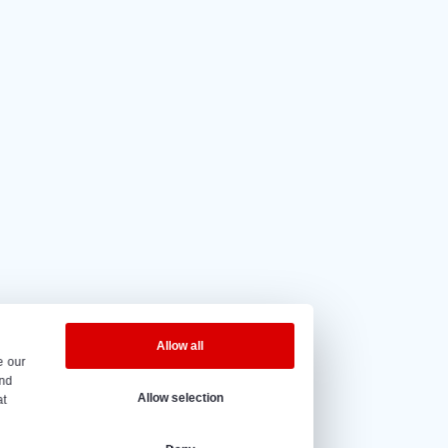
4.5 из 5
на основе
20 отзывы.
сы работы
едельника по пятницу – с 08:00 до 17:00.
@vantrier.nl
+31 166 600 100