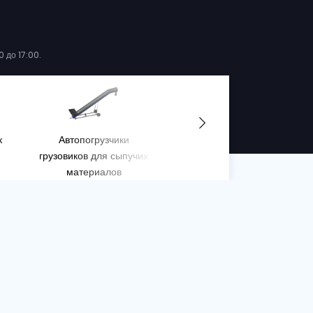
XW
BRESTON Z22-100XW
СУДОПОГРУЗЧИКИ
, + 2
Серийный номер. :
12161, 12197, + 6 подроб
Год
Состояние
Ширина ленты
ина ленты
2026
Новый
100 cm
120 cm
ERO-emission
 людях и окружающей