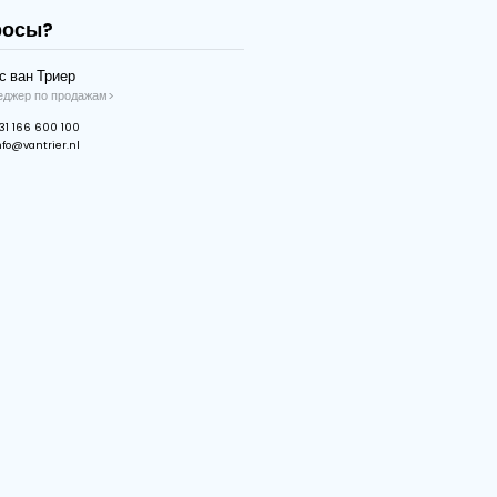
Макс. свес
17.44 m
Ширина колеи
2.48 m
Емкость
400 TPH
Затыкать
32A-5P
Полный привод
Электрический
Ремень безопасности
22 kW
Максимальная высота вывода
12.69 m
Скорость ленты
2.2 m/s
У вас есть вопросы?
Хайс ван Триер
Менеджер по продажам>