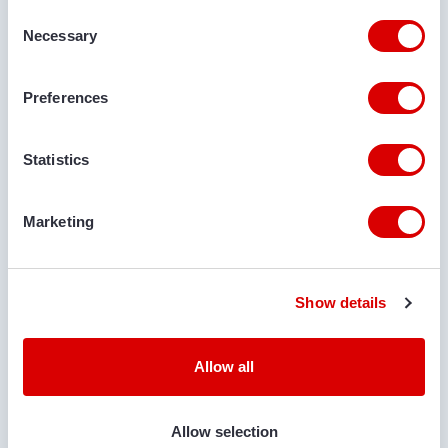
Consent
Necessary
Selection
АДРЕС ЭЛЕКТРОННОЙ ПОЧТЫ
Preferences
Statistics
МЕСТО ДОСТАВКИ
Marketing
КОММЕНТАРИИ
Show details
Allow all
ВЫ ДОБАВИЛИ МАШИНУ ДЛЯ АРЕНДЫ?
Allow selection
Да
Нет