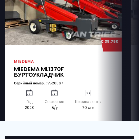
€ 38.750
MIEDEMA
MIEDEMA ML1370F
БУРТОУКЛАДЧИК
Серийный номер. :
V520367
Год
Состояние
Ширина ленты
2023
Б/у
70 cm