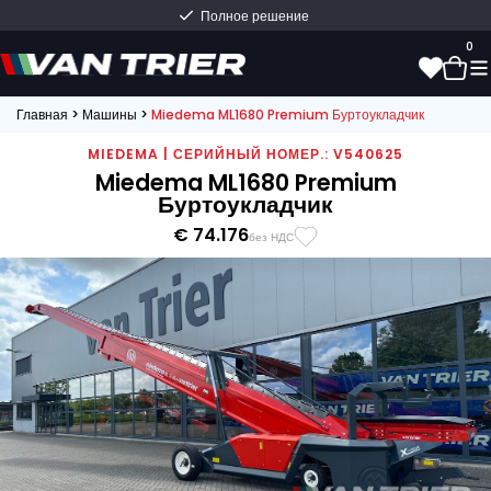
Полное решение
0
Главная
>
Машины
>
Miedema ML1680 Premium Буртоукладчик
0
MIEDEMA | СЕРИЙНЫЙ НОМЕР.: V540625
Miedema ML1680 Premium
Буртоукладчик
€ 74.176
без НДС