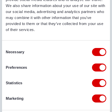
МЕСТО ДОСТАВКИ
We also share information about your use of our site with
our social media, advertising and analytics partners who
may combine it with other information that you’ve
provided to them or that they’ve collected from your use
КОММЕНТАРИИ
of their services.
Consent
Necessary
Selection
ВЫ ДОБАВИЛИ МАШИНУ ДЛЯ АРЕНДЫ?
Preferences
Да
Нет
ТРЕБУЕТСЯ ЛИ ТРАНСПОРТИРОВКА?
Statistics
Да
Нет
Marketing
МЕСТО ДОСТАВКИ