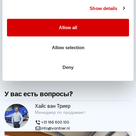
Show details
Укажите название улицы + номер дома и название города,
куда можно доставить машину.
Allow all
Я согласен с положением о конфиденциальности.
СОГЛАСИЕ
(Required)
Allow selection
Deny
У вас есть вопросы?
Хайс ван Триер
Менеджер по продажам>
+31 166 600 100
info@vantrier.nl