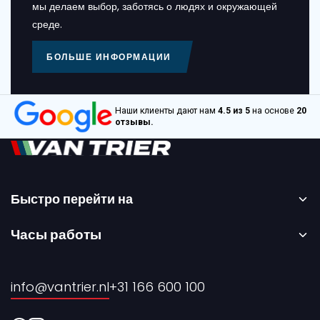
мы делаем выбор, заботясь о людях и окружающей
среде.
БОЛЬШЕ ИНФОРМАЦИИ
Наши клиенты дают нам
4.5 из 5
на основе
20
отзывы.
Быстро перейти на
Главная страница
Часы работы
Аренда
С понедельника по пятницу – с 08:00 до 17:00.
Продажа
info@vantrier.nl
+31 166 600 100
О нас