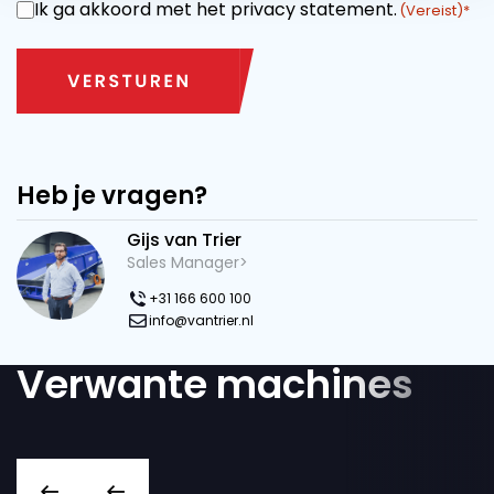
Ik ga akkoord met het privacy statement.
INSTEMMING
(Vereist)
Heb je vragen?
Gijs van Trier
Sales Manager>
+31 166 600 100
info@vantrier.nl
Verwante machines