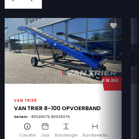
€ 18.250
VAN TRIER
VAN TRIER 8-100 OPVOERBAND
Serienr. :
80026073, 80026074
Conditie
Jaar
Bandlengte
Bandbreedte