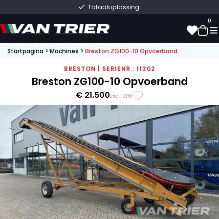
Totaaloplossing
0
Startpagina
>
Machines
>
Breston ZG100-10 Opvoerband
0
BRESTON | SERIENR.: 11302
Breston ZG100-10 Opvoerband
€ 21.500
excl. BTW