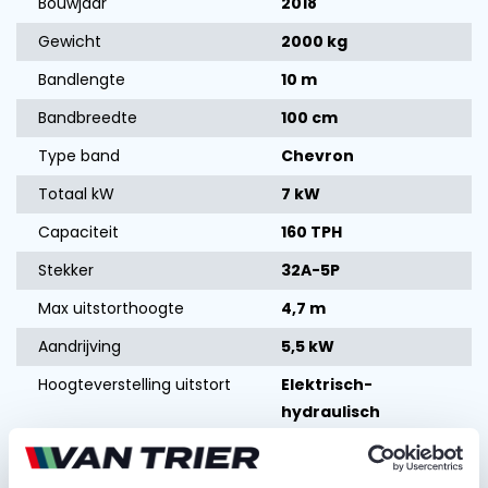
Bouwjaar
2018
Gewicht
2000 kg
Bandlengte
10 m
Bandbreedte
100 cm
Type band
Chevron
Totaal kW
7 kW
Capaciteit
160 TPH
Stekker
32A-5P
Max uitstorthoogte
4,7 m
Aandrijving
5,5 kW
Hoogteverstelling uitstort
Elektrisch-
hydraulisch
Vraag offerte aan