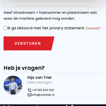
Geef straatnaam + huisnummer en plaatsnaam aan
waar de machine geleverd mag worden.
Ik ga akkoord met het privacy statement.
INSTEMMING
(Vereist)
Heb je vragen?
Gijs van Trier
Sales Manager>
+31 166 600 100
info@vantrier.nl