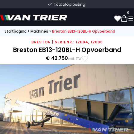
Totaaloplossing
0
Startpagina
>
Machines
>
Breston EB13-120BL-H Opvoerband
0
BRESTON | SERIENR.: 12084, 12086
Breston EB13-120BL-H Opvoerband
€ 42.750
excl. BTW