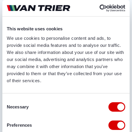
Hoogteverstelling uitstort
Elektrisch-
hydraulisch
This website uses cookies
Vraag offerte aan
We use cookies to personalise content and ads, to
provide social media features and to analyse our traffic.
VOOR- EN ACHTERNAAM*
We also share information about your use of our site with
our social media, advertising and analytics partners who
may combine it with other information that you’ve
BEDRIJFSNAAM
provided to them or that they’ve collected from your use
of their services.
Consent
TELEFOONNUMMER
Necessary
Selection
Preferences
E-MAILADRES