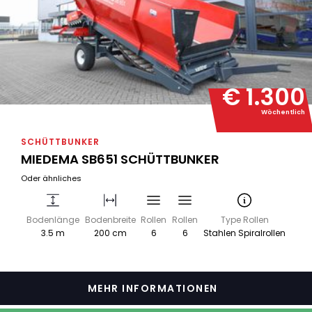
€ 1.300
Wöchentlich
SCHÜTTBUNKER
MIEDEMA SB651 SCHÜTTBUNKER
Oder ähnliches
Bodenlänge
Bodenbreite
Rollen
Rollen
Type Rollen
3.5 m
200 cm
6
6
Stahlen Spiralrollen
MEHR INFORMATIONEN