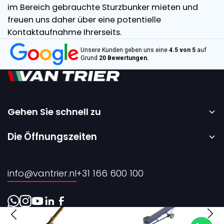
im Bereich gebrauchte Sturzbunker mieten und
freuen uns daher über eine potentielle
Kontaktaufnahme Ihrerseits.
Unsere Kunden geben uns eine
4.5 von 5
auf
Grund
20 Bewertungen.
Gehen Sie schnell zu
Startseite
Die Öffnungszeiten
Vermietung
Montag bis Freitag – 08:00 bis 17:00 Uhr.
Verkauf
info@vantrier.nl
+31 166 600 100
Über uns
Kontakt