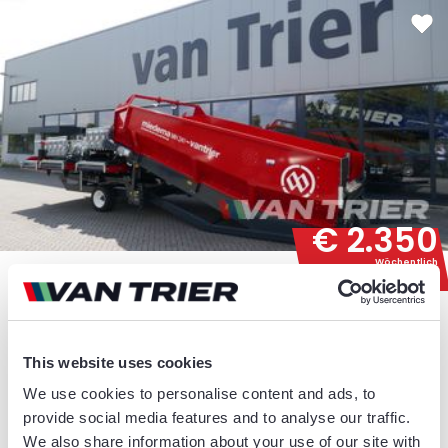
€ 2.350
Wöchentlich
SCHÜTTBUNKER
MIEDEMA MH241-2U SCHÜTTBUNKER
Oder ähnliches
This website uses cookies
We use cookies to personalise content and ads, to
Bodenlänge
Bodenbreite
Rollen
Rollen
Type Rollen
provide social media features and to analyse our traffic.
5,1 m
240 cm
16
16
PU Spiralrollen
We also share information about your use of our site with