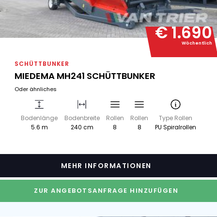
€ 1.690
Wöchentlich
SCHÜTTBUNKER
MIEDEMA MH241 SCHÜTTBUNKER
Oder ähnliches
Bodenlänge
Bodenbreite
Rollen
Rollen
Type Rollen
5.6 m
240 cm
8
8
PU Spiralrollen
MEHR INFORMATIONEN
ZUR ANGEBOTSANFRAGE HINZUFÜGEN