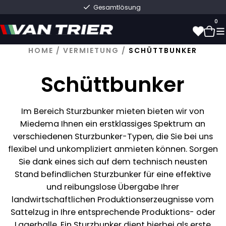
Schneller Versand direkt ab Lager
0
HOME
/
VERMIETUNG
/
SCHÜTTBUNKER
0
Schüttbunker
Im Bereich Sturzbunker mieten bieten wir von
Miedema Ihnen ein erstklassiges Spektrum an
verschiedenen Sturzbunker-Typen, die Sie bei uns
flexibel und unkompliziert anmieten können. Sorgen
Sie dank eines sich auf dem technisch neusten
Stand befindlichen Sturzbunker für eine effektive
und reibungslose Übergabe Ihrer
landwirtschaftlichen Produktionserzeugnisse vom
Sattelzug in Ihre entsprechende Produktions- oder
Lagerhalle. Ein Sturzbunker dient hierbei als erste