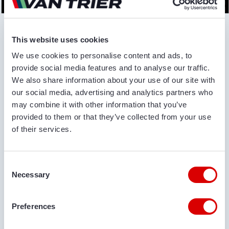
ии и ориентация
Настраиваемые длина и ширина ленты
This website uses cookies
В компании Van Trier мы понимаем, что каждый проект
We use cookies to personalise content and ads, to
имеет уникальные требования. Поэтому мы
provide social media features and to analyse our traffic.
предлагаем плоские ленточные конвейеры различной
We also share information about your use of our site with
длины и ширины, чтобы удовлетворить ваши
our social media, advertising and analytics partners who
конкретные потребности. Хотя мы можем поставлять
may combine it with other information that you’ve
ленты различных размеров, наши стандартные
provided to them or that they’ve collected from your use
варианты включают длину ленты от 5 до 8 метров и
of their services.
ширину ленты 80 или 100 см.
Consent
Necessary
Selection
Эффективная сортировка и удаление ненужных
Preferences
предметов