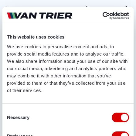
Мы предлагаем комплексные конвейеры для тяжелой
промышленности. Если вы хотите эффективно
перемещать тяжелые грузы из пункта А в пункт Б, то вы
попали по адресу: Van Trier. Конвейерная лента для
This website uses cookies
тяжелой промышленности должна выдерживать много
испытаний, поэтому, конечно, она должна быть
We use cookies to personalise content and ads, to
износостойкой, управляемой и способной без проблем
provide social media features and to analyse our traffic.
работать в экстремальных условиях (таких как холод,
We also share information about your use of our site with
our social media, advertising and analytics partners who
жара и тяжелые грузы). Кроме того, как пользователь,
may combine it with other information that you’ve
вы должны быть уверены в качестве сборки и
provided to them or that they’ve collected from your use
конструкции ленты.
of their services.
Конвейерная лента для любой
отрасли промышленности
Consent
Где бы вы ни работали – в горнодобывающей
Necessary
Selection
промышленности, судоходстве или сельском хозяйстве,
– наши конвейерные ленты могут использоваться для
самых разных работ. Наши конвейерные ленты