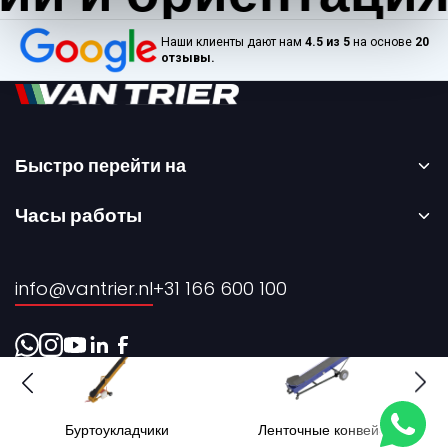
Наши клиенты дают нам
4.5 из 5
на основе
20
отзывы.
Быстро перейти на
Главная страница
Часы работы
Аренда
С понедельника по пятницу – с 08:00 до 17:00.
Продажа
info@vantrier.nl
+31 166 600 100
О нас
Контакты
Буртоукладчики
Ленточные конвейеры