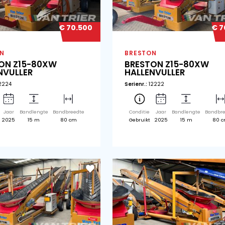
€ 70.150
BRESTON
BR
BRESTON Z15-80XW
B
HALLENVULLER
HA
Serienr.:
12223
Seri