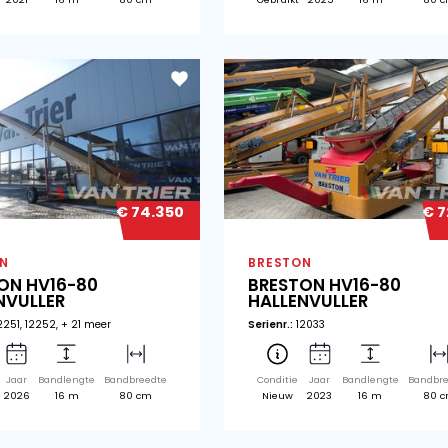
€ 66.500
BRESTON
BR
BRESTON HV16-80
BR
HALLENVULLER
HA
Serienr.:
11760
Seri
Conditie
Jaar
Bandlengte
Bandbreedte
Co
Gebruikt
2021
16 m
80 cm
Ge