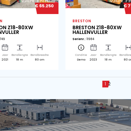
Conditie
Jaar
Bandlengte
Bandbreedte
Co
Gebruikt
2025
15 m
80 cm
Ge
€ 70.500
BRESTON
BR
BRESTON Z15-80XW
B
HALLENVULLER
HA
Serienr.:
12224
Seri