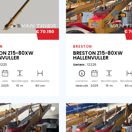
€ 48.150
BRESTON
BR
BRESTON Z14-80
B
HALLENVULLER
HA
Serienr.:
10026
Seri
Conditie
Jaar
Bandlengte
Bandbreedte
Co
Gebruikt
2010
14 m
80 cm
Ge