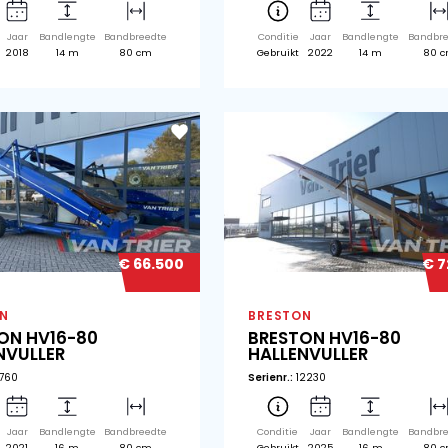
€ 57.850
BRESTON
BR
BRESTON HV14-80
BR
HALLENVULLER
HA
Serienr.:
11464
Seri
Conditie
Jaar
Bandlengte
Bandbreedte
Co
Gebruikt
2018
14 m
80 cm
Ge