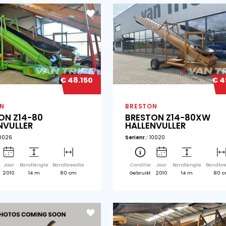
€ 74.350
BRESTON
BR
BRESTON HV16-80
BR
HALLENVULLER
HA
Serienr.:
12251, 12252, + 21 meer
Seri
Conditie
Jaar
Bandlengte
Bandbreedte
Co
Nieuw
2026
16 m
80 cm
N