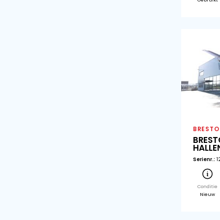
Min
Max