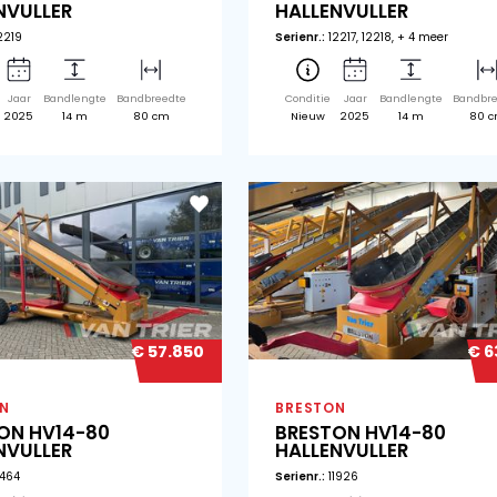
€ 66.950
BRESTON
BR
BRESTON HV14-80
BR
HALLENVULLER
HA
Serienr.:
12219
Seri
Conditie
Jaar
Bandlengte
Bandbreedte
Co
Gebruikt
2025
14 m
80 cm
N