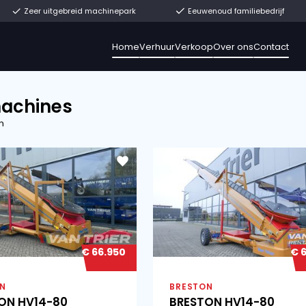
t uit voorraad
Zeer uitgebreid machinepark
Home
Verhuur
V
Alle machines
32 resultaten