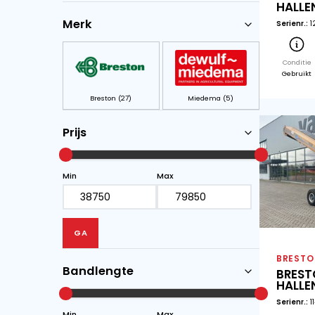
Demo (1)
Nieuw (9)
Gebruikt (22)
Merk
Breston (27)
Miedema (5)
Prijs
Min
Max