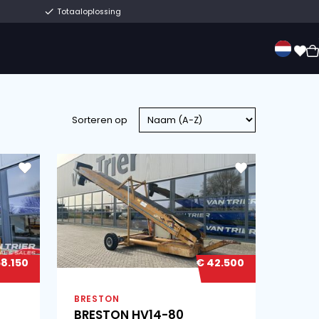
Eeuwenoud familiebedrijf
Totaaloplossing
erkoop
Over ons
Contact
Sorteren op