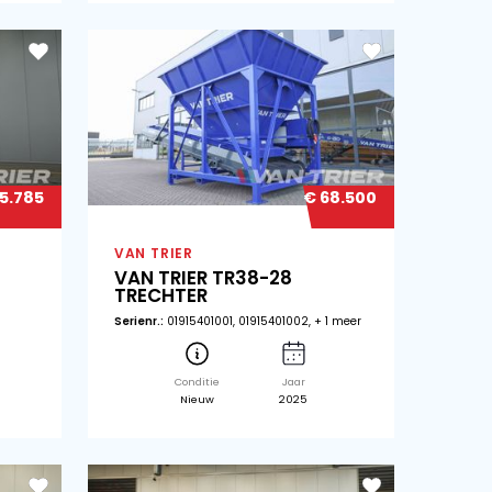
€ 6.250
N TRIER
VAN TRIER
N TRIER BT28 TRECHTER
VAN TRI
enr.:
252802, 252805
Serienr.:
46260
Conditie
Jaar
Cond
Nieuw
2025
Ni