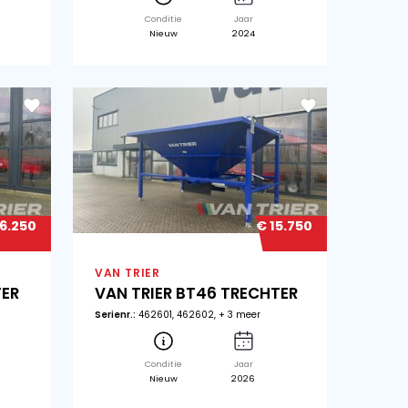
€ 12.480
HER
VAN TRIER
60-23 TRECHTER
VAN TRIE
VULTREC
enr.:
25
Serienr.:
24500
Conditie
Gebruikt
Cond
Ni