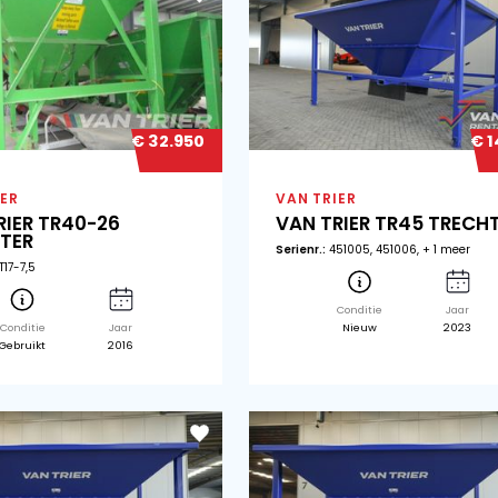
€ 6.250
VAN TRIER
VA
VAN TRIER TR27-18
VA
TRECHTER
T
Serienr.:
271002
Seri
Conditie
Jaar
Nieuw
2023