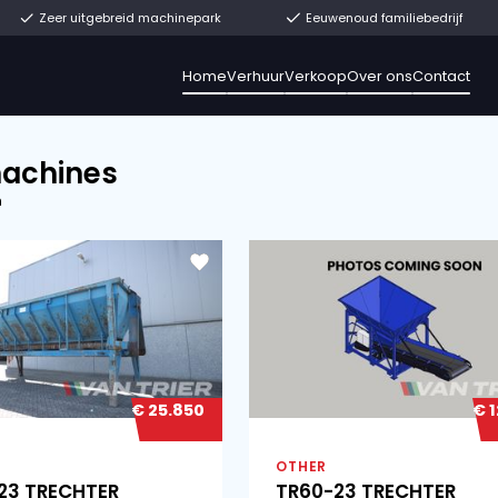
t uit voorraad
Zeer uitgebreid machinepark
Home
Verhuur
V
Alle machines
18 resultaten