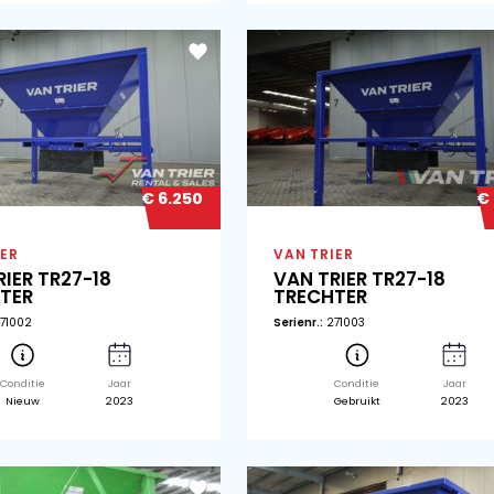
€ 6.250
VAN TRIER
VA
VAN TRIER BT28 TRECHTER
VA
Serienr.:
252804
Seri
Conditie
Jaar
Gebruikt
2025