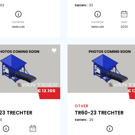
€ 25.850
OTHER
OT
TR60-23 TRECHTER
TR
Serienr.:
002
Seri
Conditie
Gebruikt