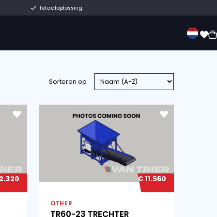
Eeuwenoud familiebedrijf
Totaaloplossing
erkoop
Over ons
Contact
Sorteren op