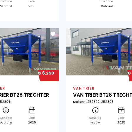
€ 12.100
OTHER
OT
TR60-23 TRECHTER
TR
Serienr.:
50
Seri
Conditie
Jaar
Gebruikt
2001