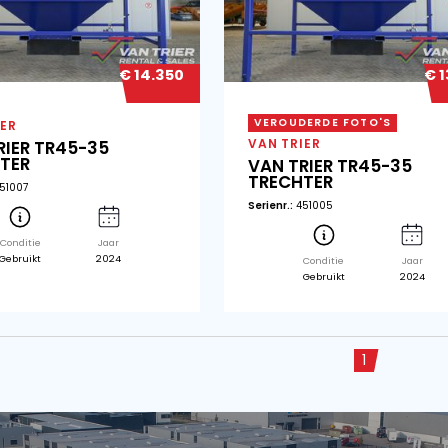
€ 32.950
VAN TRIER
VA
VAN TRIER TR40-26
VA
TRECHTER
Seri
Serienr.:
BT17-7,5
Conditie
Jaar
Gebruikt
2016