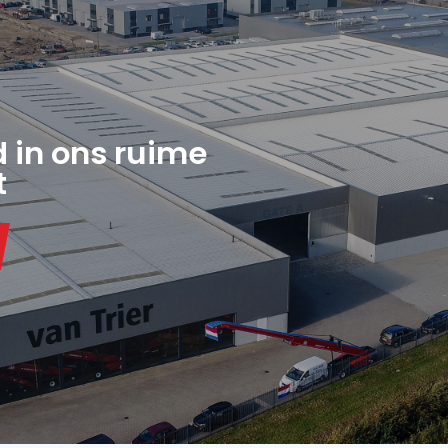
€ 14.350
V
VAN TRIER
VA
VAN TRIER TR45-35
TRECHTER
VA
T
Serienr.:
451007
Seri
Conditie
Jaar
Gebruikt
2024