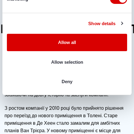
и клиентоориен
Show details
1948 - 1970
Allow all
Інновації з 1746 року
Allow selection
У 1996 році компанія Van Trier отримала особливе
визнання. Її Величність Королева надала компанії
право використовувати королівський герб, а також
Deny
титул “За королівським указом, постачальник двору”,
зважаючи на довгу історію та заслуги компанії.
З ростом компанії у 2010 році було прийнято рішення
про переїзд до нового приміщення в Толені. Старе
приміщення в Де Хеен стало замалим для амбітних
планів Ван Трієра. У новому приміщенні є місце для