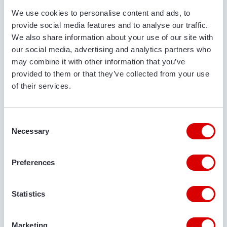
We use cookies to personalise content and ads, to
У 1948 році Йоганнес ван Трієр почав розробляти
provide social media features and to analyse our traffic.
самохідний мотокультиватор TZK, який мав великий
We also share information about your use of our site with
успіх. Цей інноваційний дух продовжує жити в компанії.
our social media, advertising and analytics partners who
may combine it with other information that you’ve
provided to them or that they’ve collected from your use
of their services.
Consent
Necessary
Selection
Preferences
Statistics
Marketing