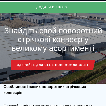
ДОДАТИ В КВОТУ
Довжина стрічки
Довжина стрічки
ХАРАКТЕРИСТИКИ
ХАРАКТЕРИСТИКИ
Змінна швидкість стрічки
Змінна швидкість стрічки
Знайдіть свой поворотний
стрічкові конвеєр у
великому асортименті
ВІДКРИЙТЕ ДЛЯ СЕБЕ НОВІ МОЖЛИВОСТІ
ЗАВАНТАЖИТИ КРЕСЛЕННЯ З РОЗМІРАМИ
ЗАВАНТАЖИТИ КРЕСЛЕННЯ З РОЗМІРАМИ
ВІДКРИЙТЕ ДЛЯ СЕБЕ НОВІ МОЖЛИВОСТІ
ДОДАТИ В КВОТУ
ДОДАТИ В КВОТУ
Особливості наших поворотних стрічкових
конвеєрів
Гумовий ремінь з високими несучими елементами: