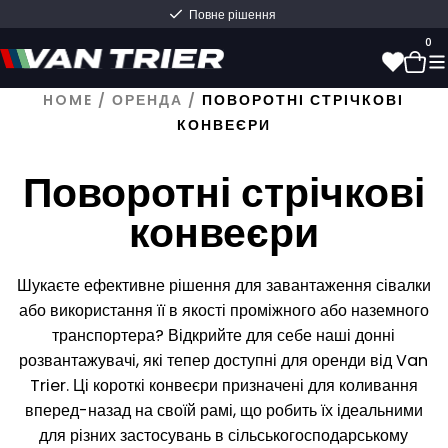
Швидка доставка прямо зі складу
0
HOME
/
ОРЕНДА
/
ПОВОРОТНІ СТРІЧКОВІ
КОНВЕЄРИ
0
Поворотні стрічкові
конвеєри
Шукаєте ефективне рішення для завантаження сівалки
або використання її в якості проміжного або наземного
транспортера? Відкрийте для себе наші донні
розвантажувачі, які тепер доступні для оренди від Van
Trier. Ці короткі конвеєри призначені для коливання
вперед-назад на своїй рамі, що робить їх ідеальними
для різних застосувань в сільськогосподарському