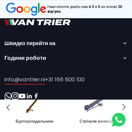
Наші клієнти дають нам
4.5 з 5
на основі
20
відгуки.
Швидко перейти на
Головна сторінка
Години роботи
Оренда
З понеділка по п’ятницю – з 08:00 до 17:00
Продаж
info@vantrier.nl
+31 166 600 100
Про нас
Контакти
Буртоукладальники
Стрічкові конвеєри