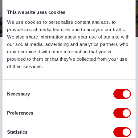
This website uses cookies
ОТКРОЙТЕ ДЛЯ СЕБЯ ВОЗМОЖНОСТИ
ОТКРОЙТЕ ДЛЯ СЕБЯ ВОЗМОЖНОСТИ
We use cookies to personalise content and ads, to
provide social media features and to analyse our traffic.
We also share information about your use of our site with
Конвейерные ленты Van Trier – ваш интернет-
our social media, advertising and analytics partners who
магазин конвейерных лент для аренды или
may combine it with other information that you’ve
продажи всех видов основных брендов
provided to them or that they’ve collected from your use
of their services.
Van Trier специализируется на телескопических
конвейерах, накопительных бункерах,судопогрузчиках,
буртоукладчиках и других сельскохозяйственных и
Consent
Necessary
Selection
промышленных машинах. Все наши машины очень
универсальны и предлагают хорошее соотношение
цены и качества. Наш обширный ассортимент
Preferences
включает в себя высококачественные бренды, такие
как Miedema Dewulf, Breston, Grimme, Climax,
Statistics
Visser, Amac и др. Мы также можем изготовить наши