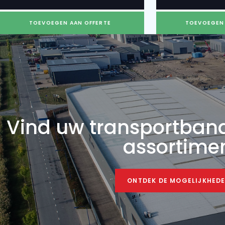
BRESTON 2X10-80
BR
DUOBAND
D
Of vergelijkbaar
Of v
Bandlengte
Bandbreedte
Capaciteit
B
20 m
80 cm
130 TPH
MEER INFORMATIE
TOEVOEGEN AAN OFFERTE