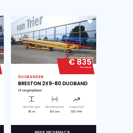
s
Scheepsbeladers
Bulk truck load
€ 750
Per week
EN
DUOBANDEN