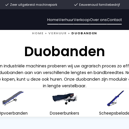
t uit voorraad
Zeer uitgebreid machinepark
Home
Verhuur
V
HOME
»
VERHUUR
»
DU
Duoba
 agrarische- en industriële machines proberen wij u
n wij u ook duobanden aan van verschillende len
t of nieuw te kopen, kunt u deze ook huren. Onze 
in lengte verstel