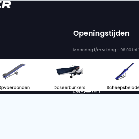
bij Van Trier
 compacte units en bestaan uit twee gekoppelde
.v. elkaar geplaatst worden en daardoor zijn ze he
 snel inzetbaar, om grote afstanden te overbrugg
epalen de capaciteit van de duobanden. Voor pro
 worden de banden uitgevoerd met sterkere band
uur
orden op elkaar vervoerd en na aankomst hydraulis
banden kunnen in- en uitschuiven, de lengte kan
t een uitgeschoven lengte van 20 m (2×6 m, 2×8 
an 70, 80 of 100 cm, met een variabele bandsnelhe
 en de uitstorthoogte is maximaal 175 cm. Duob
Onze klanten geven ons een