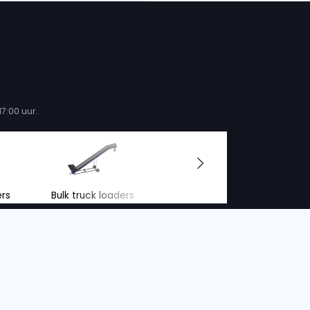
 transportbanden. Door deze constructie kunnen 
el flexibel plaatsbaar. Duobanden zijn eenvoudig in
en tussen losplaats en opslagplaats. Bandbreedte
ducten met een hoge soortelijke massa, zoals
en, kettingwielen en motoren.
ch van elkaar getild en elektrisch uit elkaar
 in het gebruik worden gevarieerd vanaf 6 m
m, 2×9 m 2×10 m). Duobanden zijn beschikbaar in
id van 0 tot 100 m³/uur. De instorthoogte is
anden kunnen om de bocht of een hoek werken.
4.5 uit 5
op basis van
20 reviews.