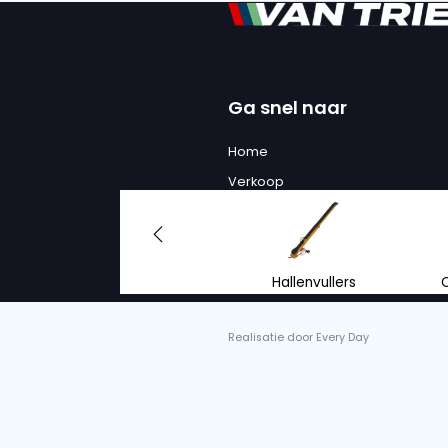
Duoband huren 
Duobanden zijn
in een hoek t.o
het gebruik en
bandsnelheid b
metaalpoeders
Duoband verh
De duobanden w
geschoven. Duo
ingeschoven to
bandbreedtes v
minimaal 50 cm