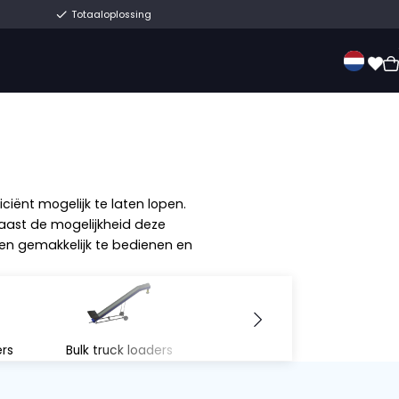
Eeuwenoud familiebedrijf
Totaaloplossing
erkoop
Over ons
Contact
OBANDEN
nden
w agrarisch proces zo efficiënt mogelijk te laten l
gtes en bandbreedtes. Naast de mogelijkheid dez
duobanden zijn modulair en gemakkelijk te bedien
baar.