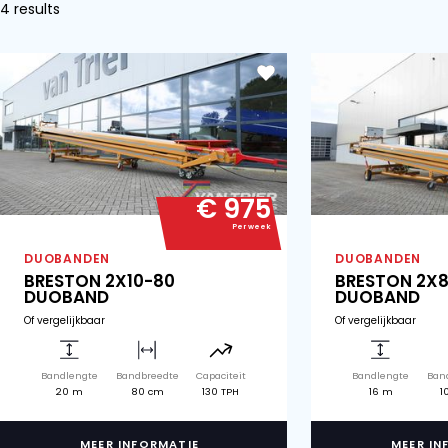
Hallenvullers
Alle verhuur Duobanden
4 results
€ 975
Per week
DUOBANDEN
DU