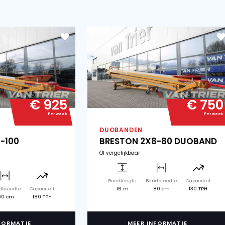
Opvoerbanden
Doseerbunker
€ 925
Per week
OBANDEN
DUOBAND