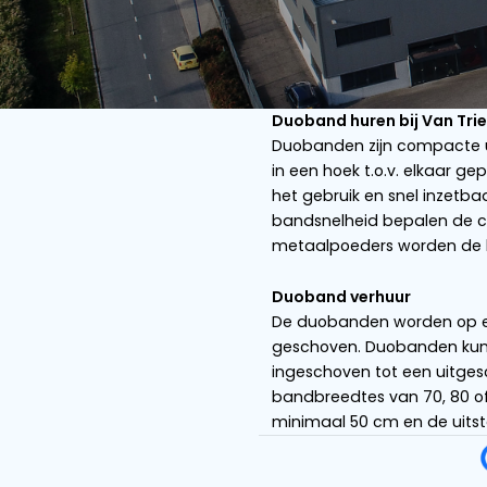
Vind uw transpor
assor
ONTDEK DE M
ONTDEK DE M