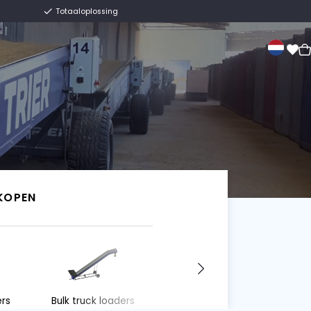
Eeuwenoud familiebedrijf
Totaaloplossing
erkoop
Over ons
Contact
Van Trier.
IK WIL KOPEN
IK WIL KOPEN