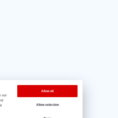
4.5 uit 5
op basis van
20 reviews.
eningstijden
ag t/m vrijdag – 08:00 tot 17:00 uur.
@vantrier.nl
+31 166 600 100