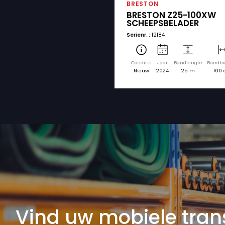
ruim aanbod gebru
gesorteerd op mer
BRESTON
BRESTON Z2
SCHEEPSBEL
Serienr. :
12184