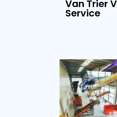
Hallenvullers
Van T
Servi