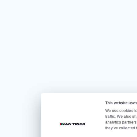
EEN OFFERTE A
Ga snel naar
Home
Verkoop
Verhuur
Over ons