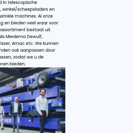
s
Scheepsbeladers
Bulk truck load
an Trier is gespecialiseerd in telescopische
ransportbanden, hoppers, winkel/scheepsladers e
ndere landbouw- en industriële machines. Al onze
achines zijn zeer veelzijdig en bieden veel waar v
un geld. Ons uitgebreide assortiment bestaat uit
oogwaardige merken zoals Miedema Dewulf,
reston, Grimme, Climax, Visser, Amac etc. We kun
nze mobiele transportbanden ook aanpassen doo
e in- en uitvoer aan te passen, zodat we u de
andigste oplossingen kunnen bieden.