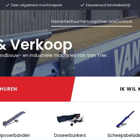
t uit voorraad
Zeer uitgebreid machinepark
Home
Verhuur
V
rier
uur & Verkoop
n andere landbouw- en industriële machines van 
IK WIL HUREN
IK WIL HUREN