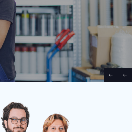
Bandbreedte
Conditie
Jaar
Bandlengte
Bandbreed
120 cm
Gebruikt
2024
22 m
100 cm
S
S