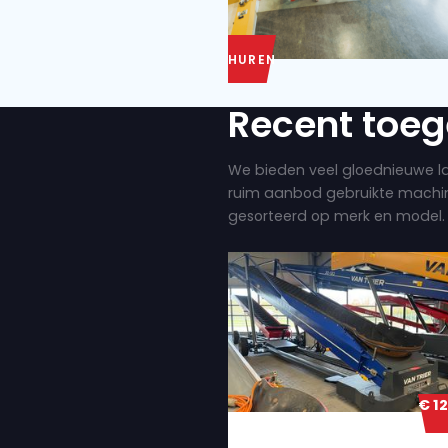
HUREN
Recent
We bieden veel g