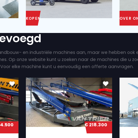
KOPEN
 toegevoegd
loednieuwe landbouw- en industriële machines a