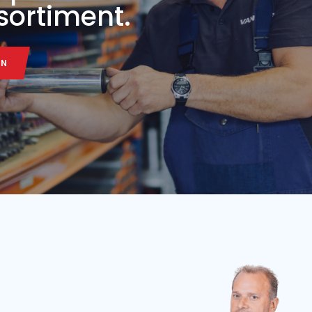
ndlengte
Bandbreedte
Conditie
Jaar
Bandlengte
25 m
100 cm
Nieuw
2024
30 m
ALLE MACHINE
ALLE MACHINE
 transportband in