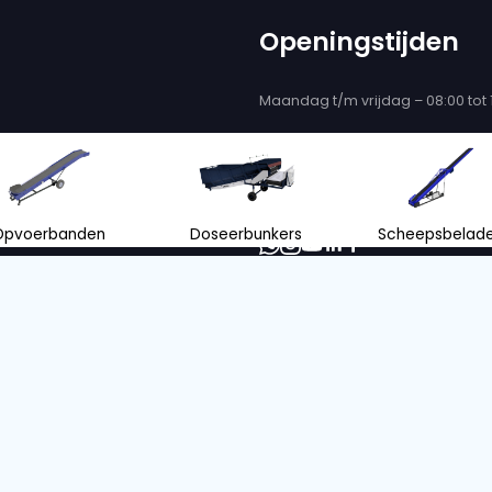
n blij zijn
e adviseren!
s en de juiste ondersteuning bij het
 mobiele transportbanden en
nl
+31 166 600 100