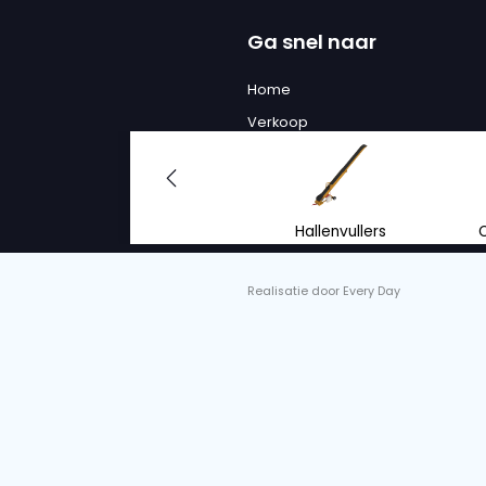
We zulle
om je t
Met het juiste advie
kopen of huren van
inschuurlijnen.
info@vantrier.