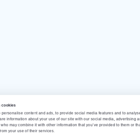
ANVRAGEN
Onze klanten geven ons een
Op
Maand
info