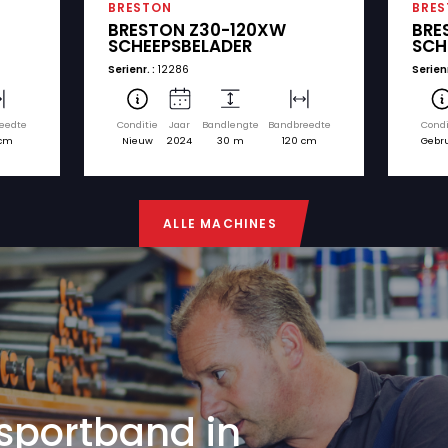
ikte machines. Op onze website kunt u zoeken na
k en model. Voor elke machine kunt u eenvoudig 
€ 124.500
BRESTON
5-100XW
BRESTON Z30-120
ADER
SCHEEPSBELADER
Serienr. :
12286