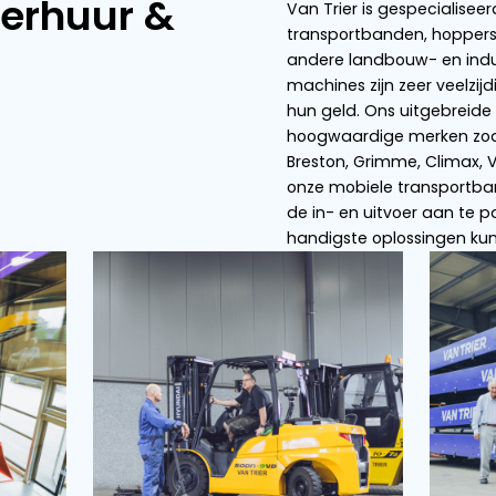
Opvoerbanden
Doseerbunker
rier Verhuur &
V
t
ce
a
m
h
h
B
o
d
h