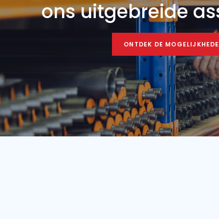
Conditie
Jaar
Ba
Nieuw
2024
Vind uw mobiele